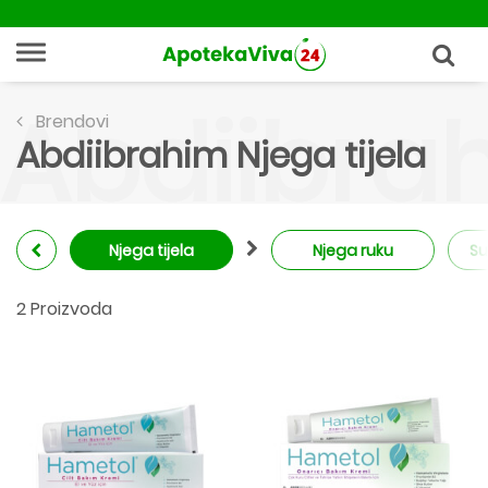
Abdiibrah
Brendovi
Abdiibrahim Njega tijela
Njega tijela
Njega ruku
Su
2 Proizvoda