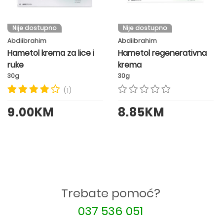
Nije dostupno
Nije dostupno
Abdiibrahim
Abdiibrahim
Hametol krema za lice i
Hametol regenerativna
ruke
krema
30g
30g
(1)
9.00KM
8.85KM
Trebate pomoć?
037 536 051