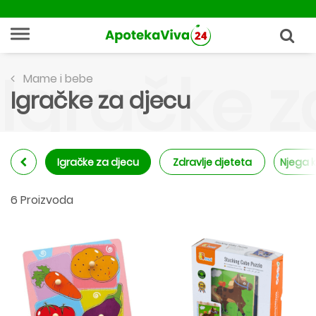
Igračke z
Mame i bebe
Igračke za djecu
Igračke za djecu
Zdravlje djeteta
Njega 
6 Proizvoda