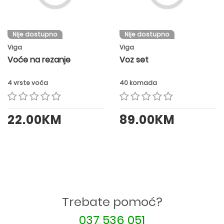
Nije dostupno
Nije dostupno
Viga
Viga
Voće na rezanje
Voz set
4 vrste voća
40 komada
22.00KM
89.00KM
Trebate pomoć?
037 536 051