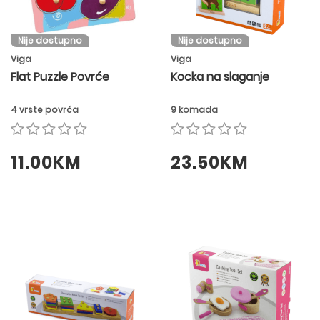
Nije dostupno
Nije dostupno
Viga
Viga
Flat Puzzle Povrće
Kocka na slaganje
4 vrste povrća
9 komada
11.00KM
23.50KM