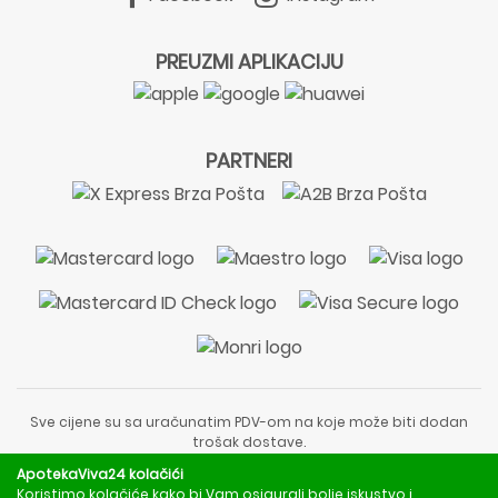
PREUZMI APLIKACIJU
PARTNERI
Sve cijene su sa uračunatim PDV-om na koje može biti dodan
trošak dostave.
Sadržaj stranice je informativnog karaktera i nije zamjena za
ApotekaViva24 kolačići
liječnički pregled ili savjet farmaceuta.
Koristimo kolačiće kako bi Vam osigurali bolje iskustvo i