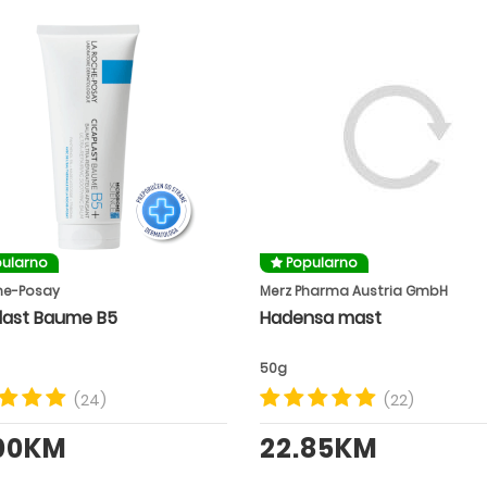
ularno
Popularno
he-Posay
Merz Pharma Austria GmbH
last Baume B5
Hadensa mast
50g
(24)
(22)
.00KM
22.85KM