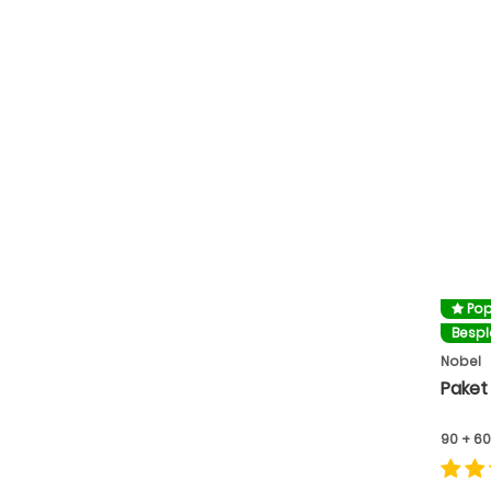
Pop
Besp
Nobel
Paket 
90 + 60