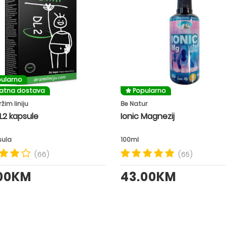
ularno
latna dostava
Popularno
žim liniju
Be Natur
L2 kapsule
Ionic Magnezij
sula
100ml
(66)
(65)
.00KM
43.00KM