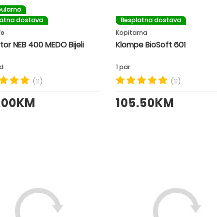
ularno
latna dostava
Besplatna dostava
fe
Kopitarna
tor NEB 400 MEDO Bijeli
Klompe BioSoft 601
d
1 par
(11)
(11)
.00KM
105.50KM