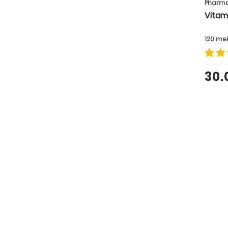
Pharm
Vitam
120 me
30