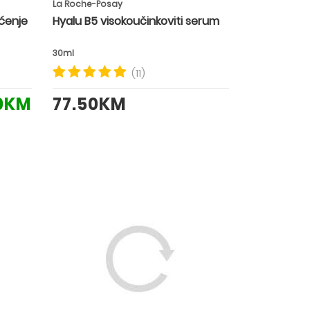
La Roche-Posay
šćenje
Hyalu B5 visokoučinkoviti serum
30ml
(11)
20KM
77.50KM