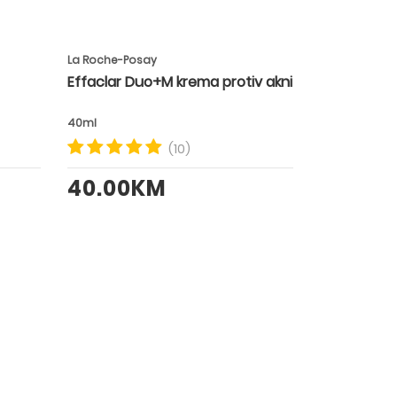
La Roche-Posay
Effaclar Duo+M krema protiv akni
40ml
(10)
40.00KM