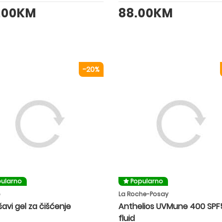
.00KM
88.00KM
-20%
ularno
Popularno
e
La Roche-Posay
avi gel za čišćenje
Anthelios UVMune 400 SPF
fluid