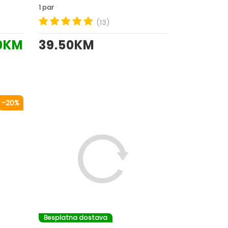
1 par
(13)
0KM
39.50KM
-20%
Besplatna dostava