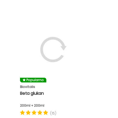
Popularno
Biovitalis
Beta glukan
200ml + 200ml
(15)