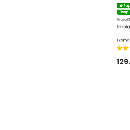
Pop
Besp
Microli
Inhala
1 koma
129