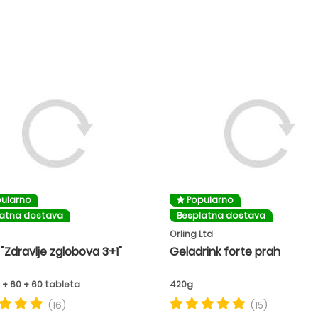
ularno
Popularno
latna dostava
Besplatna dostava
Orling Ltd
"Zdravlje zglobova 3+1"
Geladrink forte prah
 + 60 + 60 tableta
420g
(16)
(15)