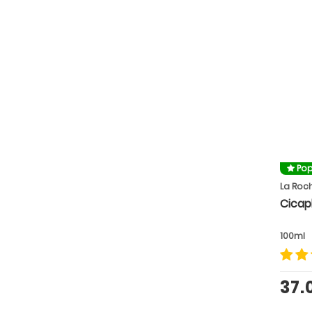
Pop
La Roc
Cicap
100ml
37