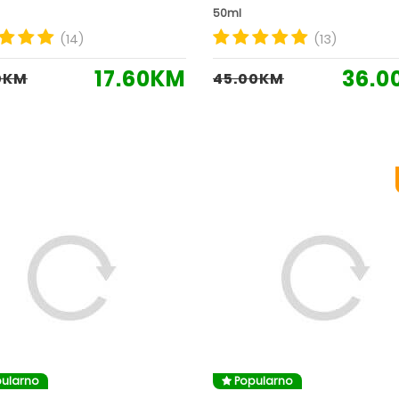
50ml
(14)
(13)
17.60KM
36.0
0KM
45.00KM
ularno
Popularno