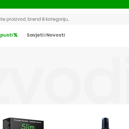
pusti
Savjeti i Novosti
zvod