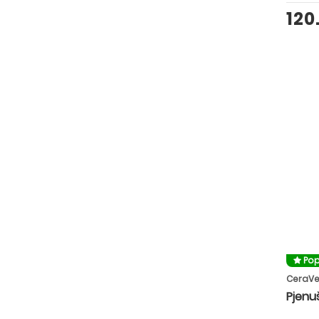
120
Pop
CeraV
Pjenuš