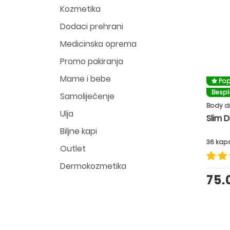
Kozmetika
Dodaci prehrani
Medicinska oprema
Promo pakiranja
Mame i bebe
Pop
Besp
Samoliječenje
Body dr
Ulja
Slim D
Biljne kapi
36 kap
Outlet
Dermokozmetika
75