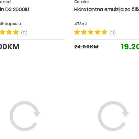
amed
CeraVe
in D3 2000IU
Hidratantna emulzija za či
kih kapsula
473ml
(11)
(11)
.00KM
19.
24.00KM