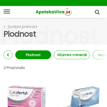
Plodnost
Dodaci prehrani
Plodnost
Plodnost
Vitamini i minerali
Masn
2 Proizvoda