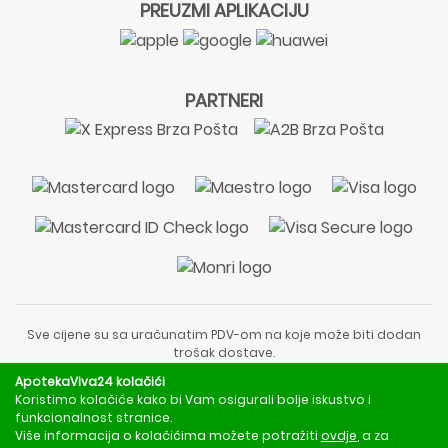
PREUZMI APLIKACIJU
PARTNERI
Sve cijene su sa uračunatim PDV-om na koje može biti dodan
trošak dostave.
Sadržaj stranice je informativnog karaktera i nije zamjena za
ApotekaViva24 kolačići
liječnički pregled ili savjet farmaceuta.
Koristimo kolačiće kako bi Vam osigurali bolje iskustvo i
Za obavijesti o mjerama opreza, rizicima i nuspojavama
funkcionalnost stranice.
obratite se svom liječniku ili farmaceutu.
Više informacija o kolačićima možete potražiti
ovdje
, a za