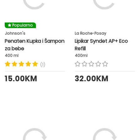
Popularno
Johnson's
La Roche-Posay
Penaten Kupka i Šampon
Lipikar Syndet AP+ Eco
za bebe
Refill
400 ml
400ml
(1)
15.00KM
32.00KM