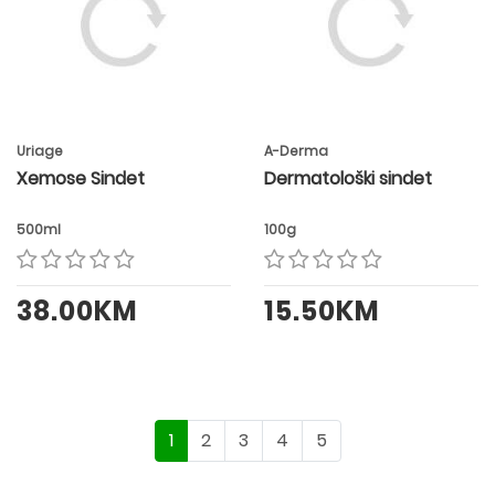
Uriage
A-Derma
Xemose Sindet
Dermatološki sindet
500ml
100g
38.00KM
15.50KM
1
2
3
4
5