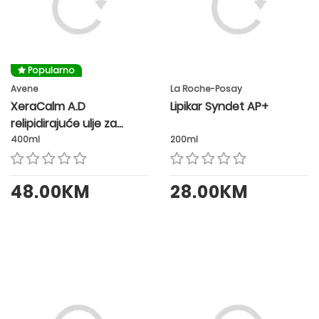
Popularno
Avene
La Roche-Posay
XeraCalm A.D
Lipikar Syndet AP+
relipidirajuće ulje za
čišćenje
400ml
200ml
48.00KM
28.00KM