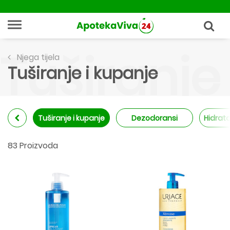
Tuširanje
Njega tijela
Tuširanje i kupanje
Tuširanje i kupanje
Dezodoransi
Hidrata
83 Proizvoda