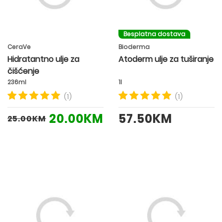
Besplatna dostava
CeraVe
Bioderma
Hidratantno ulje za
Atoderm ulje za tuširanje
čišćenje
236ml
1l
(1)
(1)
20.00KM
57.50KM
25.00KM