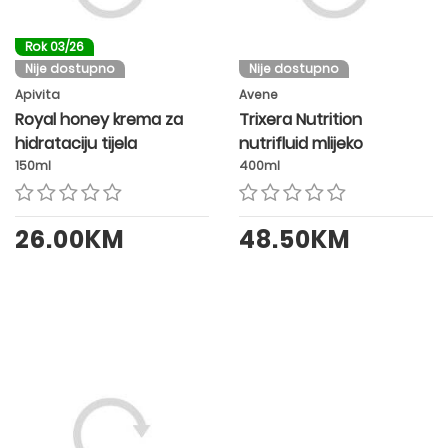
Rok 03/26
Nije dostupno
Nije dostupno
Apivita
Avene
Royal honey krema za
Trixera Nutrition
hidrataciju tijela
nutrifluid mlijeko
150ml
400ml
26.00KM
48.50KM