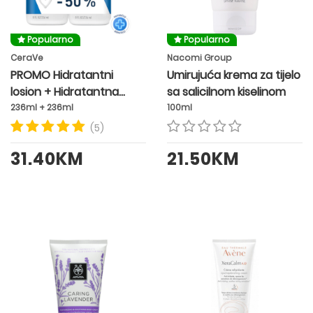
Popularno
Popularno
CeraVe
Nacomi Group
PROMO Hidratantni
Umirujuća krema za tijelo
losion + Hidratantna
sa salicilnom kiselinom
emulzija (-50% na
236ml + 236ml
100ml
emulziju)
(5)
31.40KM
21.50KM