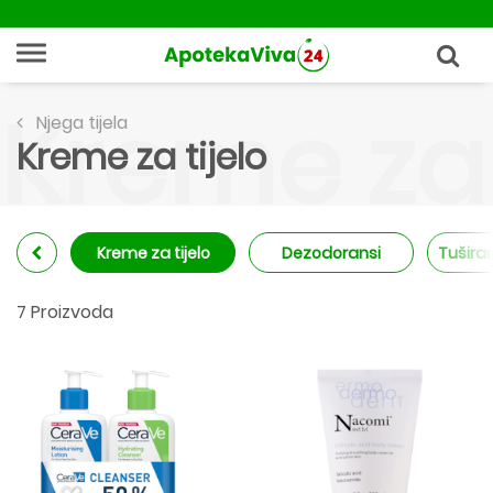
Kreme za 
Njega tijela
Kreme za tijelo
Kreme za tijelo
Dezodoransi
Tuširan
7 Proizvoda