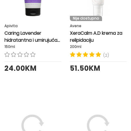
Nije dostupno
Apivita
Avene
Caring Lavender
XeraCalm A.D krema za
hidratantna i umirujuća
relipidaciju
krema za tijelo
150ml
200ml
(2)
24.00KM
51.50KM