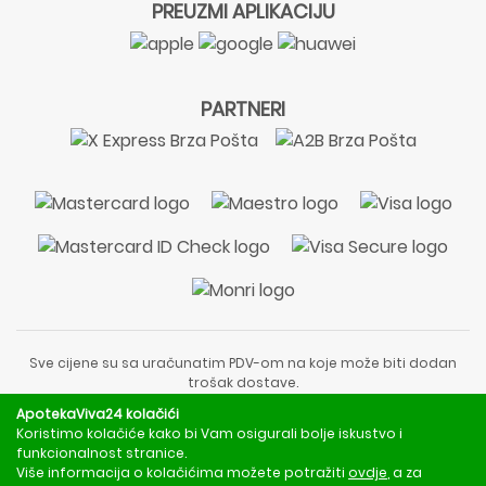
PREUZMI APLIKACIJU
PARTNERI
Sve cijene su sa uračunatim PDV-om na koje može biti dodan
trošak dostave.
Sadržaj stranice je informativnog karaktera i nije zamjena za
ApotekaViva24 kolačići
liječnički pregled ili savjet farmaceuta.
Koristimo kolačiće kako bi Vam osigurali bolje iskustvo i
Za obavijesti o mjerama opreza, rizicima i nuspojavama
funkcionalnost stranice.
obratite se svom liječniku ili farmaceutu.
Više informacija o kolačićima možete potražiti
ovdje
, a za