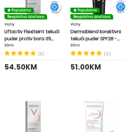
Popularno
Popularno
Besplatna dostava
Besplatna dostava
Vichy
Vichy
Liftactiv Flexiteint tekući
Dermablend korektivni
puder protiv bora 35
tekući puder SPF28 -
MOYEN. SAND
nijansa 25 NUDE
30ml
30ml
(6)
(4)
54.50KM
51.00KM