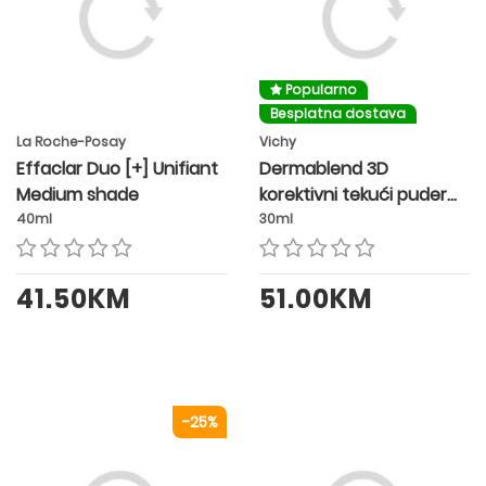
Popularno
Besplatna dostava
La Roche-Posay
Vichy
Effaclar Duo [+] Unifiant
Dermablend 3D
Medium shade
korektivni tekući puder
SPF25 nijansa 25 NUDE
40ml
30ml
41.50KM
51.00KM
-25%