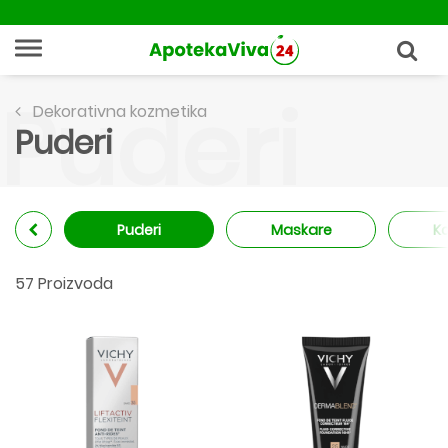
Puderi
Dekorativna kozmetika
Puderi
Puderi
Maskare
Ko
57 Proizvoda