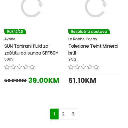
Rok 12/26
Besplatna dostava
Avene
La Roche-Posay
SUN Tonirani fluid za
Toleriane Teint Mineral
zaštitu od sunca SPF50+
br.11
50ml
9.5g
39.00KM
51.10KM
52.00KM
1
2
3