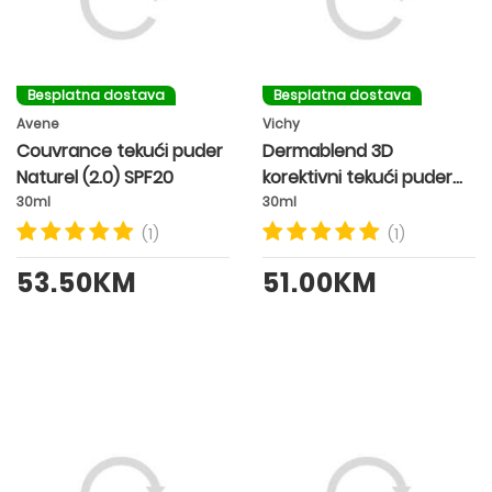
Besplatna dostava
Besplatna dostava
Avene
Vichy
Couvrance tekući puder
Dermablend 3D
Naturel (2.0) SPF20
korektivni tekući puder
SPF25 nijansa 15 OPAL
30ml
30ml
(1)
(1)
53.50KM
51.00KM