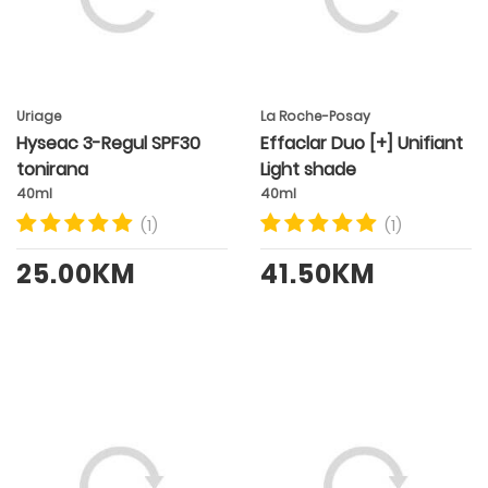
Uriage
La Roche-Posay
Hyseac 3-Regul SPF30
Effaclar Duo [+] Unifiant
tonirana
Light shade
40ml
40ml
(1)
(1)
25.00KM
41.50KM