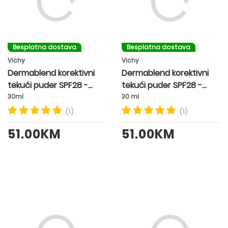
Besplatna dostava
Besplatna dostava
Vichy
Vichy
Dermablend korektivni
Dermablend korektivni
tekući puder SPF28 -
tekući puder SPF28 -
nijansa 30 BEIGE
nijansa 45 GOLD
30ml
30 ml
(1)
(1)
51.00KM
51.00KM