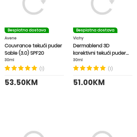
Besplatna dostava
Besplatna dostava
Avene
Vichy
Couvrance tekući puder
Dermablend 3D
Sable (3.0) SPF20
korektivni tekući puder
SPF25 nijansa 45 GOLD
30ml
30ml
(1)
(1)
53.50KM
51.00KM