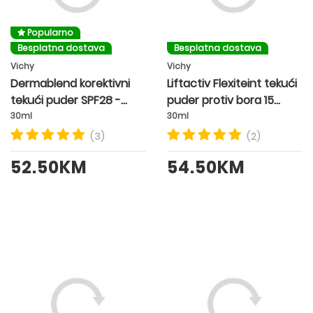
Popularno
Besplatna dostava
Besplatna dostava
Vichy
Vichy
Dermablend korektivni
Liftactiv Flexiteint tekući
tekući puder SPF28 -
puder protiv bora 15
nijansa 35 SAND
OPAL
30ml
30ml
(3)
(2)
52.50KM
54.50KM