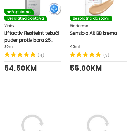
Popularno
Besplatna dostava
Besplatna dostava
Vichy
Bioderma
Liftactiv Flexiteint tekući
Sensibio AR BB krema
puder protiv bora 25
CLAIR. NUDE
30ml
40ml
(4)
(3)
54.50KM
55.00KM