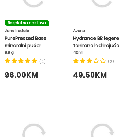
Besplatna dostava
Jane Iredale
Avene
PurePressed Base
Hydrance BB legere
mineralni puder
tonirana hidrirajuća
emulzija SPF30
9.9 g
40ml
(2)
(2)
96.00KM
49.50KM