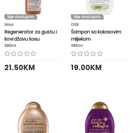
Nije dostupno
Nije dostupno
Maui
OGX
Regenerator za gustu i
Šampon sa kokosovim
kovrdžavu kosu
mlijekom
385ml
385ml
21.50KM
19.00KM