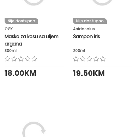
Nije dostupno
Nije dostupno
OGX
Acidosalus
Maska za kosu sa uljem
Šampon iris
argana
300ml
200ml
18.00KM
19.50KM