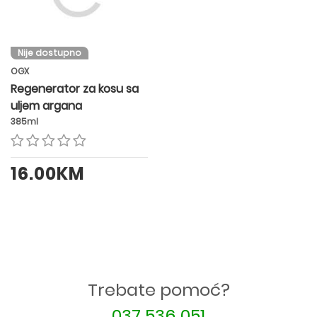
Nije dostupno
OGX
Regenerator za kosu sa
uljem argana
385ml
16.00KM
Trebate pomoć?
037 536 051