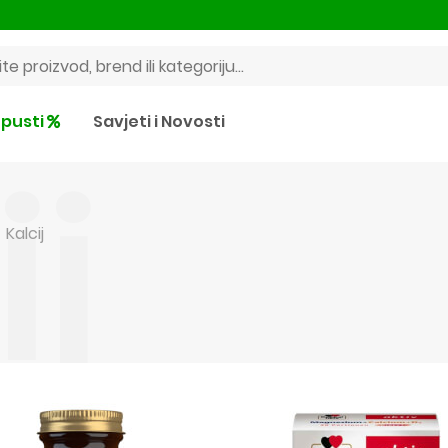
pusti
Savjeti i Novosti
ij
Kalcij