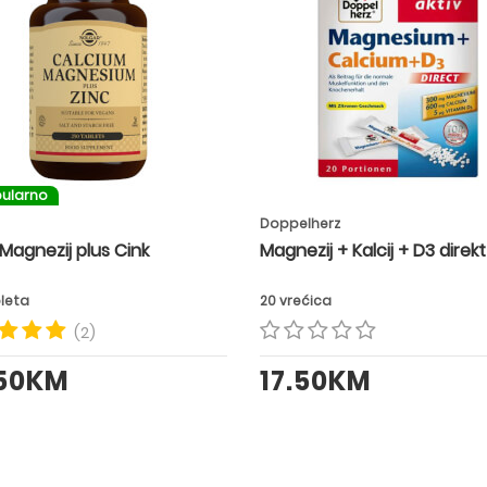
ularno
Doppelherz
, Magnezij plus Cink
Magnezij + Kalcij + D3 direkt
bleta
20 vrećica
(2)
.50KM
17.50KM