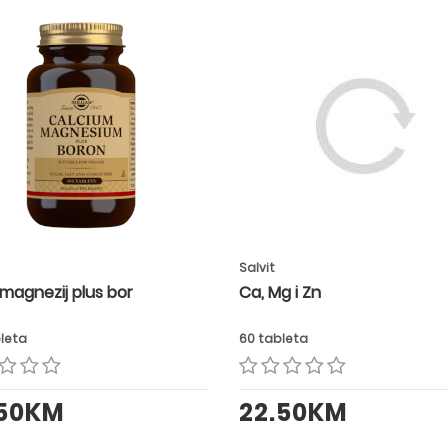
Salvit
, magnezij plus bor
Ca, Mg i Zn
bleta
60 tableta
.50KM
22.50KM