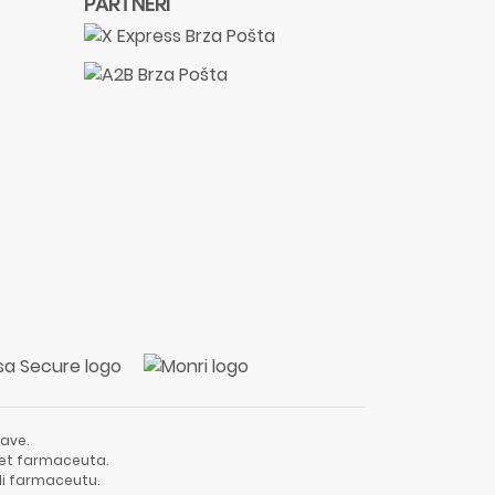
PARTNERI
ave.
vjet farmaceuta.
li farmaceutu.