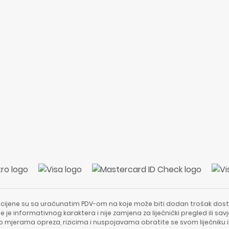
 cijene su sa uračunatim PDV-om na koje može biti dodan trošak dost
e je informativnog karaktera i nije zamjena za liječnički pregled ili sa
 o mjerama opreza, rizicima i nuspojavama obratite se svom liječniku i