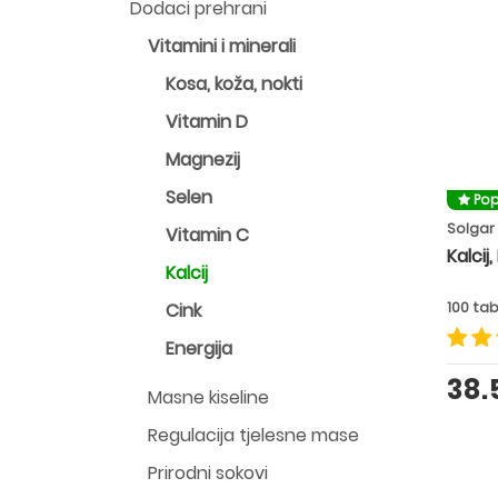
Dodaci prehrani
Vitamini i minerali
Kosa, koža, nokti
Vitamin D
Magnezij
Selen
Pop
Solgar
Vitamin C
Kalcij
Kalcij
Cink
100 ta
Energija
38
Masne kiseline
Regulacija tjelesne mase
Prirodni sokovi