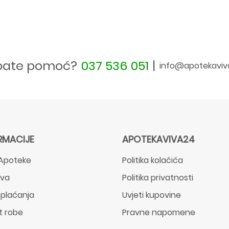
bate pomoć?
037 536 051
|
info@apotekaviv
RMACIJE
APOTEKAVIVA24
Apoteke
Politika kolačića
ava
Politika privatnosti
 plaćanja
Uvjeti kupovine
t robe
Pravne napomene