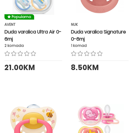
Popularno
AVENT
NUK
Duda varalica Ultra Air 0-
Duda varalica Signature
6mj
0-6mj
2 komada
1 komad
21.00KM
8.50KM