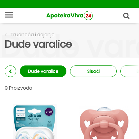
Dude var
Trudnoća i dojenje
Dude varalice
Dude varalice
Sisači
B
9 Proizvoda