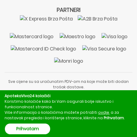
PARTNERI
Sve cijene su sa uračunatim PDV-om na koje može biti dodan
trošak dostave.
Sadržaj stranice je informativnog karaktera i nije zamjena za
ApotekaViva24 kolačići
liječnički pregled ili savjet farmaceuta.
Koristimo kolačiće kako bi Vam osigurali bolje iskustvo i
Za obavijesti o mjerama opreza, rizicima i nuspojavama
funkcionalnost stranice.
obratite se svom liječniku ili farmaceutu.
Više informacija o kolačićima možete potražiti
ovdje
, a za
nastavak pregleda i korištenje stranice, kliknite na
Prihvatam
.
Copyright © 2020 - 2026 | ApotekaViva24 | Sva prava zadržava
Prihvatam