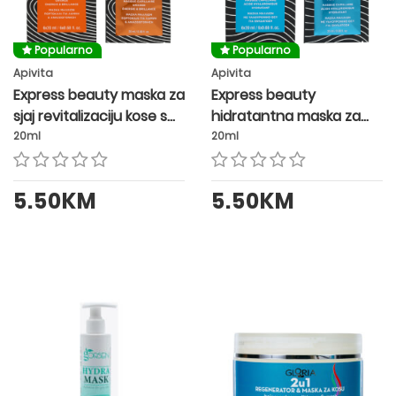
Popularno
Popularno
Apivita
Apivita
Express beauty maska za
Express beauty
sjaj revitalizaciju kose s
hidratantna maska za
narančom
kosu s hijaluronskom
20ml
20ml
kiselinom
5.50KM
5.50KM