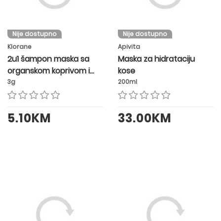
Nije dostupno
Nije dostupno
Klorane
Apivita
2u1 šampon maska sa
Maska za hidrataciju
organskom koprivom i
kose
glinom A1
3g
200ml
5.10KM
33.00KM