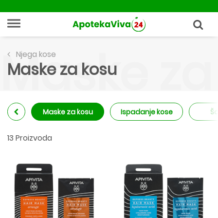
Maske za
Njega kose
Maske za kosu
Maske za kosu
Ispadanje kose
Š
13 Proizvoda