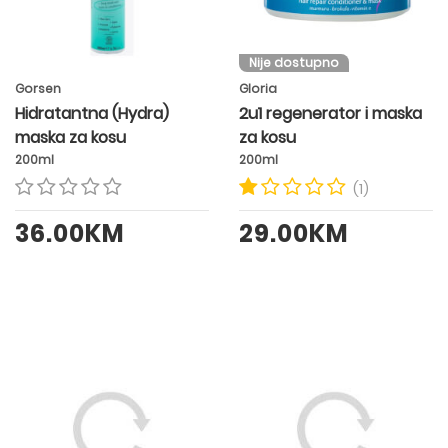
Nije dostupno
Gorsen
Gloria
Hidratantna (Hydra)
2u1 regenerator i maska
maska za kosu
za kosu
200ml
200ml
(1)
36.00KM
29.00KM