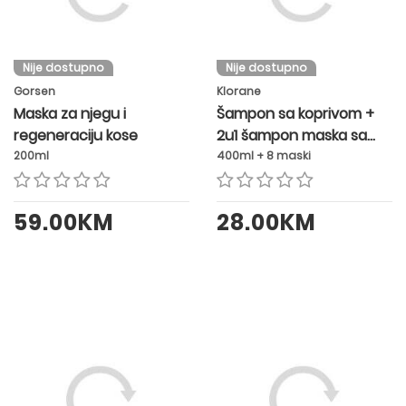
Nije dostupno
Nije dostupno
Gorsen
Klorane
Maska za njegu i
Šampon sa koprivom +
regeneraciju kose
2u1 šampon maska sa
koprivom i glinom GRATIS
200ml
400ml + 8 maski
59.00KM
28.00KM