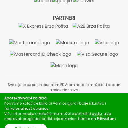
PARTNERI
Sve cijene su sa uračunatim PDV-om na koje može biti dodan
trošak dostave.
Sadržaj stranice je informativnog karaktera i nije zamjena za
ApotekaViva24 kolačići
liječnički pregled ili savjet farmaceuta.
Koristimo kolačiće kako bi Vam osigurali bolje iskustvo i
Za obavijesti o mjerama opreza, rizicima i nuspojavama
funkcionalnost stranice.
obratite se svom liječniku ili farmaceutu.
Više informacija o kolačićima možete potražiti
ovdje
, a za
nastavak pregleda i korištenje stranice, kliknite na
Prihvatam
.
Copyright © 2020 - 2026 | ApotekaViva24 | Sva prava zadržava