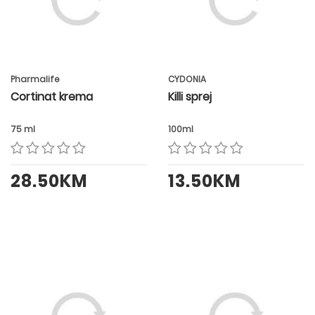
Pharmalife
CYDONIA
Cortinat krema
Killi sprej
75 ml
100ml
28.50KM
13.50KM