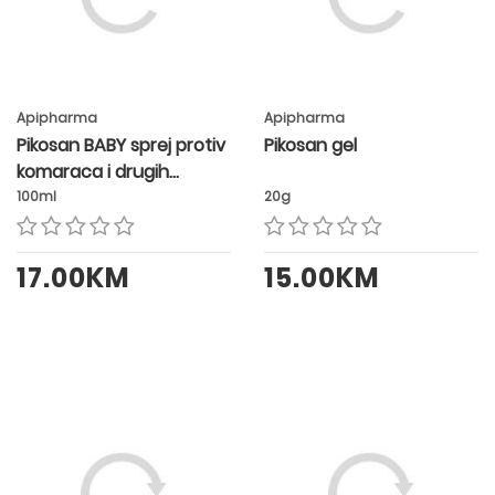
Apipharma
Apipharma
Pikosan BABY sprej protiv
Pikosan gel
komaraca i drugih
insekata
100ml
20g
17.00KM
15.00KM