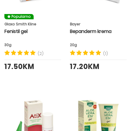
Popularno
Glaxo Smith Kline
Bayer
Fenistil gel
Bepanderm krema
30g
20g
(2)
(1)
17.50KM
17.20KM