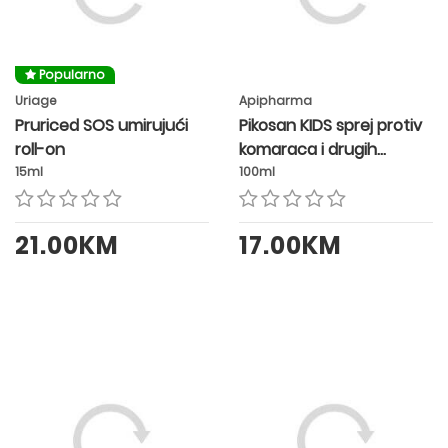
Popularno
Uriage
Apipharma
Pruriced SOS umirujući
Pikosan KIDS sprej protiv
roll-on
komaraca i drugih
insekata
15ml
100ml
21.00KM
17.00KM