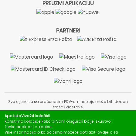
PREUZMI APLIKACIJU
PARTNERI
Sve cijene su sa uračunatim PDV-om na koje može biti dodan
trošak dostave.
Sadržaj stranice je informativnog karaktera i nije zamjena za
ApotekaViva24 kolačići
liječnički pregled ili savjet farmaceuta.
Koristimo kolačiće kako bi Vam osigurali bolje iskustvo i
Za obavijesti o mjerama opreza, rizicima i nuspojavama
funkcionalnost stranice.
obratite se svom liječniku ili farmaceutu.
Više informacija o kolačićima možete potražiti
ovdje
, a za