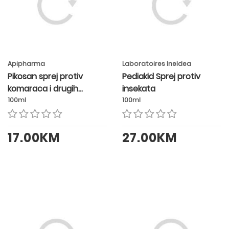
Apipharma
Laboratoires Ineldea
Pikosan sprej protiv
Pediakid Sprej protiv
komaraca i drugih
insekata
insekata za odrasle
100ml
100ml
17.00KM
27.00KM