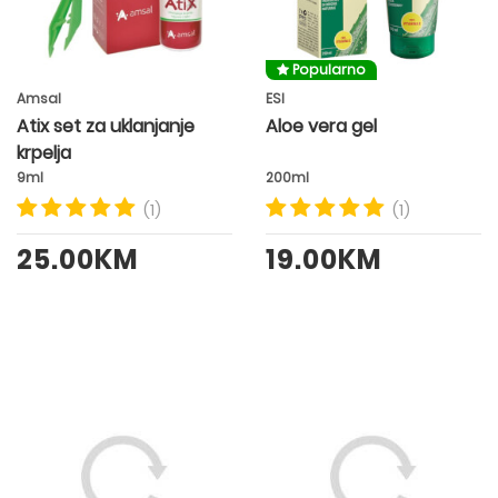
Popularno
Amsal
ESI
Atix set za uklanjanje
Aloe vera gel
krpelja
9ml
200ml
(1)
(1)
25.00KM
19.00KM