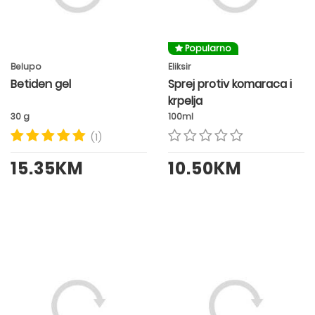
Popularno
Belupo
Eliksir
Betiden gel
Sprej protiv komaraca i
krpelja
30 g
100ml
(1)
15.35KM
10.50KM