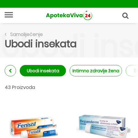
Ubodi in
Samoliječenje
Ubodi insekata
Ubodi insekata
Intimno zdravlje žena
Št
43 Proizvoda