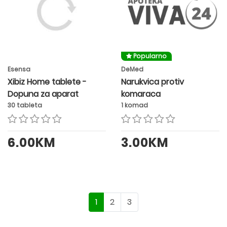
Popularno
Esensa
DeMed
Xibiz Home tablete -
Narukvica protiv
Dopuna za aparat
komaraca
30 tableta
1 komad
6.00KM
3.00KM
1
2
3