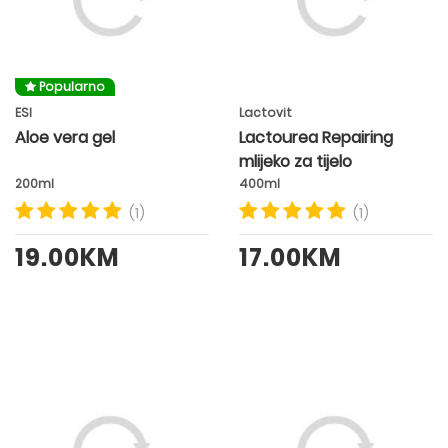
Popularno
ESI
Lactovit
Aloe vera gel
Lactourea Repairing
mlijeko za tijelo
200ml
400ml
(1)
(1)
19.00KM
17.00KM