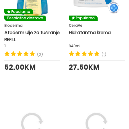
Popularno
Besplatna dostava
Popularno
Bioderma
CeraVe
Atoderm ulje za tuširanje
Hidratantna krema
REFILL
1l
340ml
(2)
(1)
52.00KM
27.50KM