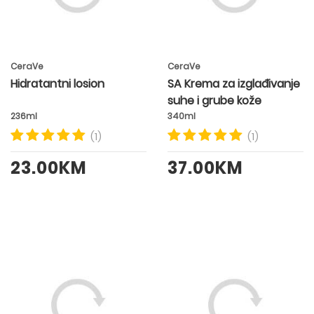
CeraVe
CeraVe
Hidratantni losion
SA Krema za izglađivanje
suhe i grube kože
236ml
340ml
(1)
(1)
23.00KM
37.00KM