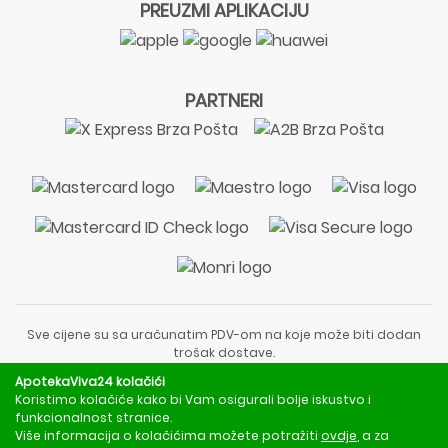
PREUZMI APLIKACIJU
PARTNERI
Sve cijene su sa uračunatim PDV-om na koje može biti dodan
trošak dostave.
Sadržaj stranice je informativnog karaktera i nije zamjena za
ApotekaViva24 kolačići
liječnički pregled ili savjet farmaceuta.
Koristimo kolačiće kako bi Vam osigurali bolje iskustvo i
Za obavijesti o mjerama opreza, rizicima i nuspojavama
funkcionalnost stranice.
obratite se svom liječniku ili farmaceutu.
Više informacija o kolačićima možete potražiti
ovdje
, a za