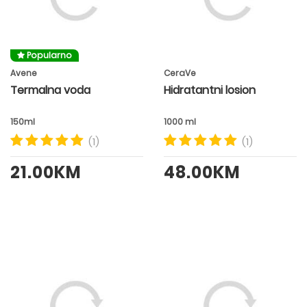
Popularno
Avene
CeraVe
Termalna voda
Hidratantni losion
150ml
1000 ml
(1)
(1)
21.00KM
48.00KM