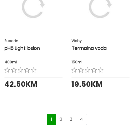
Eucerin
Vichy
pH5 Light losion
Termalna voda
400ml
150ml
42.50KM
19.50KM
1
2
3
4