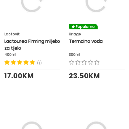
Popularno
Lactovit
Uriage
Lactourea Firming mlijeko
Termalna voda
za tijelo
400ml
300ml
(1)
17.00KM
23.50KM