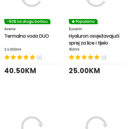
-50% na drugu bočicu
Popularno
Avene
Eucerin
Termalna voda DUO
Hyaluron osvježavajući
sprej za lice i tijelo
2 x 300ml
150ml
(1)
(1)
40.50KM
25.00KM