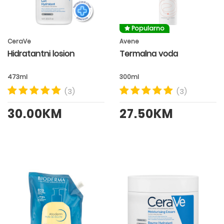
Popularno
CeraVe
Avene
Hidratantni losion
Termalna voda
473ml
300ml
(3)
(3)
30.00KM
27.50KM