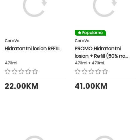
Popularno
CeraVe
CeraVe
Hidratantni losion REFILL
PROMO Hidratantni
losion + Refill (50% na
refill)
473ml
473ml + 473ml
22.00KM
41.00KM