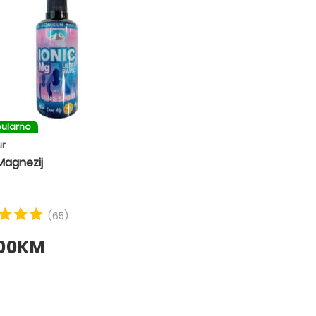
ularno
ur
Magnezij
(65)
.00KM