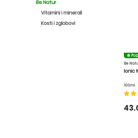
Be Natur
Vitamini i minerali
Kosti i zglobovi
Pop
Be Nat
Ionic 
100ml
43