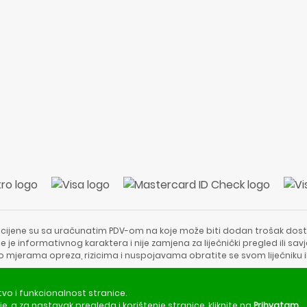
 cijene su sa uračunatim PDV-om na koje može biti dodan trošak dost
e je informativnog karaktera i nije zamjena za liječnički pregled ili sa
 o mjerama opreza, rizicima i nuspojavama obratite se svom liječniku i
Copyright © 2020 - 2026 | ApotekaViva24 | Sva prava zadržava
tvo i funkcionalnost stranice.
je
, a za nastavak pregleda i korištenje stranice, kliknite na
Prihvatam
.