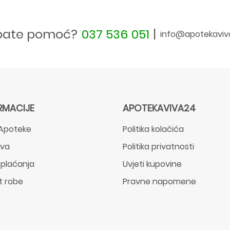
bate pomoć?
037 536 051
|
info@apotekaviv
RMACIJE
APOTEKAVIVA24
Apoteke
Politika kolačića
ava
Politika privatnosti
 plaćanja
Uvjeti kupovine
t robe
Pravne napomene