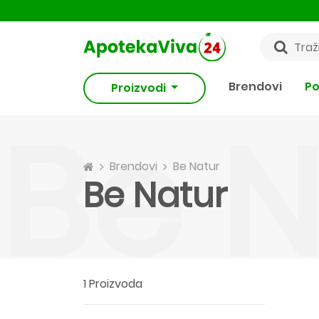
Brendovi
Po
Proizvodi
Be N
Brendovi
Be Natur
Be Natur
1 Proizvoda