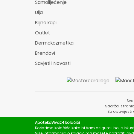
Samoliječenje
Ulja
Biljne kapi
Outlet
Dermokozmetika
Brendovi
Savjeti i Novosti
Sve
Sadržaj stranic
Za obavijesti
ApotekaViva24 kolačići
Koristimo kolačiće kako bi Vam osigurali bolje iskus
Više informacija o kolačićima možete potražiti
ovd