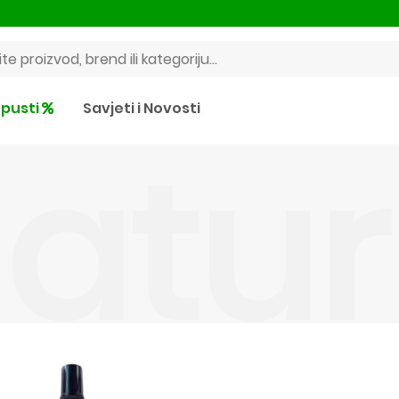
pusti
Savjeti i Novosti
atur