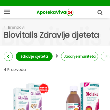
Biovitalis
Brendovi
Biovitalis Zdravlje djeteta
Zdravlje djeteta
Jačanje imuniteta
Pr
4 Proizvoda