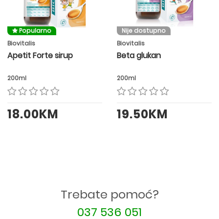
Popularno
Nije dostupno
Biovitalis
Biovitalis
Apetit Forte sirup
Beta glukan
200ml
200ml
18.00KM
19.50KM
Trebate pomoć?
037 536 051