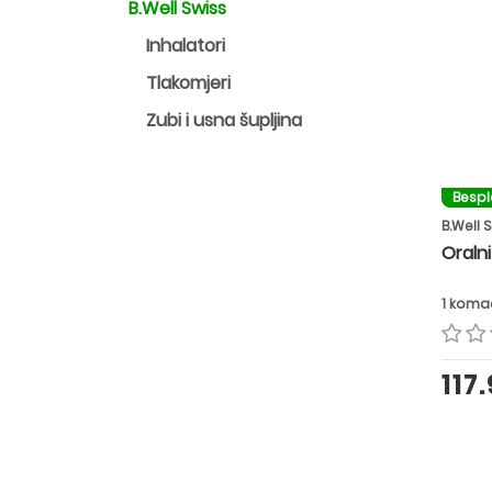
B.Well Swiss
Inhalatori
Tlakomjeri
Zubi i usna šupljina
Besp
B.Well 
Oralni
1 koma
117