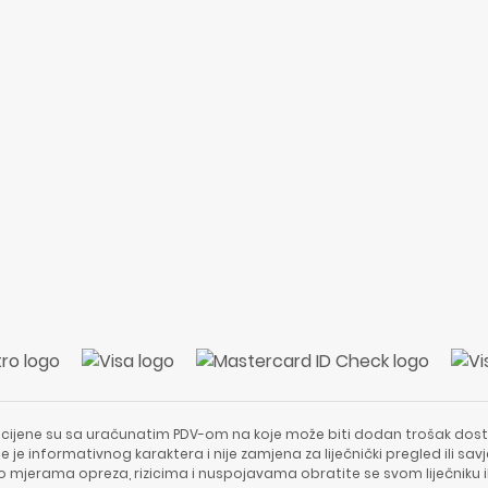
 cijene su sa uračunatim PDV-om na koje može biti dodan trošak dost
e je informativnog karaktera i nije zamjena za liječnički pregled ili sa
 o mjerama opreza, rizicima i nuspojavama obratite se svom liječniku i