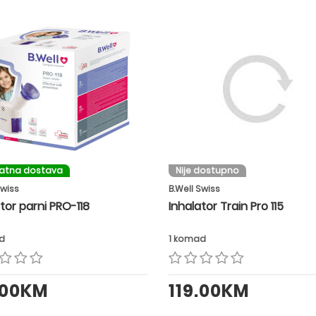
latna dostava
Nije dostupno
Swiss
B.Well Swiss
tor parni PRO-118
Inhalator Train Pro 115
d
1 komad
.00KM
119.00KM