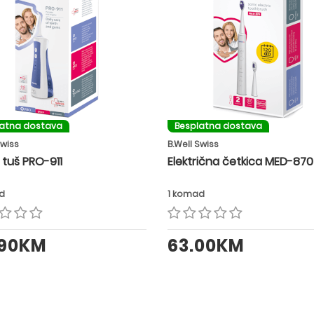
latna dostava
Besplatna dostava
Swiss
B.Well Swiss
 tuš PRO-911
Električna četkica MED-870
d
1 komad
.90KM
63.00KM