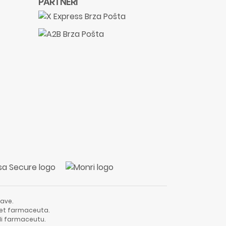
PARTNERI
ave.
vjet farmaceuta.
li farmaceutu.