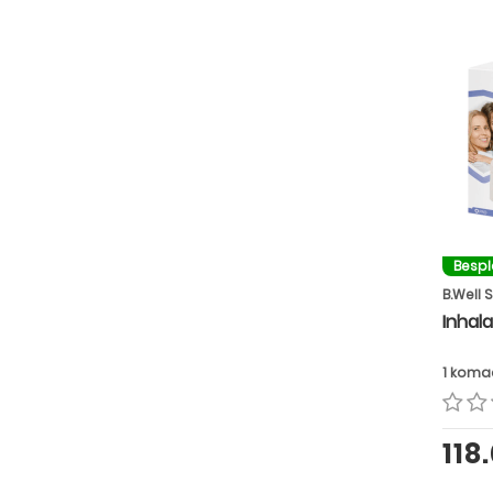
Besp
B.Well 
Inhala
1 koma
118