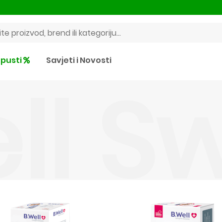
pusti
Savjeti i Novosti
ll S