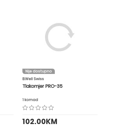
Nije dostupno
B.Well Swiss
Tlakomjer PRO-35
1 komad
102.00KM