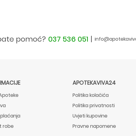
bate pomoć?
037 536 051
|
info@apotekaviv
RMACIJE
APOTEKAVIVA24
Apoteke
Politika kolačića
ava
Politika privatnosti
 plaćanja
Uvjeti kupovine
t robe
Pravne napomene