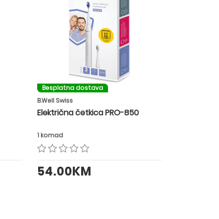
Besplatna dostava
B.Well Swiss
Električna četkica PRO-850
1 komad
54.00KM