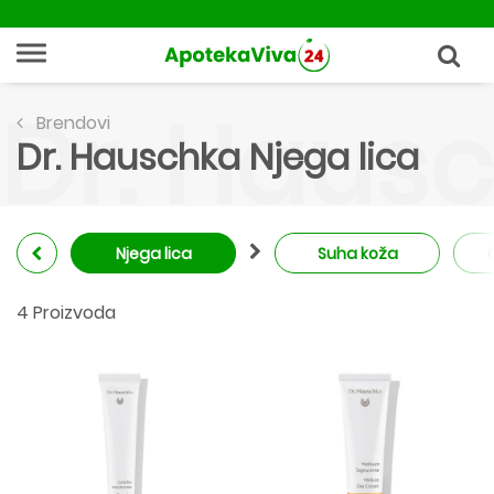
Dr. Hausc
Brendovi
Dr. Hauschka Njega lica
Njega lica
Suha koža
4 Proizvoda