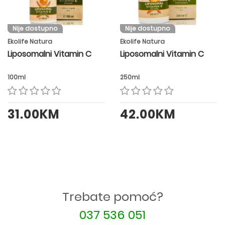
Nije dostupno
Nije dostupno
Ekolife Natura
Ekolife Natura
Liposomalni Vitamin C
Liposomalni Vitamin C
100ml
250ml
31.00KM
42.00KM
Trebate pomoć?
037 536 051