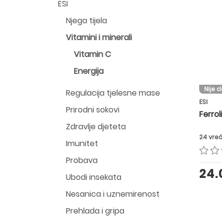
ESI
Njega tijela
Vitamini i minerali
Vitamin C
Energija
Nije 
Regulacija tjelesne mase
ESI
Prirodni sokovi
Ferrol
Zdravlje djeteta
24 vre
Imunitet
Probava
24
Ubodi insekata
Nesanica i uznemirenost
Prehlada i gripa