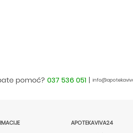
bate pomoć?
037 536 051
|
info@apotekaviv
RMACIJE
APOTEKAVIVA24