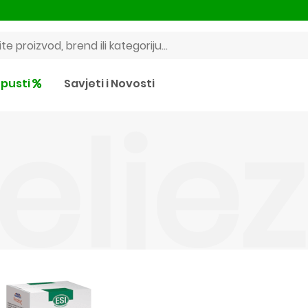
pusti
Savjeti i Novosti
Želje