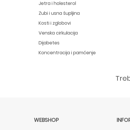
Jetra i holesterol
Zubi i usna šupljina
Kosti i zglobovi
Venska cirkulacija
Dijabetes
Koncentracija i pamćenje
Tre
WEBSHOP
INFO