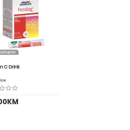
dostupno
in C Drink
ćice
.00KM