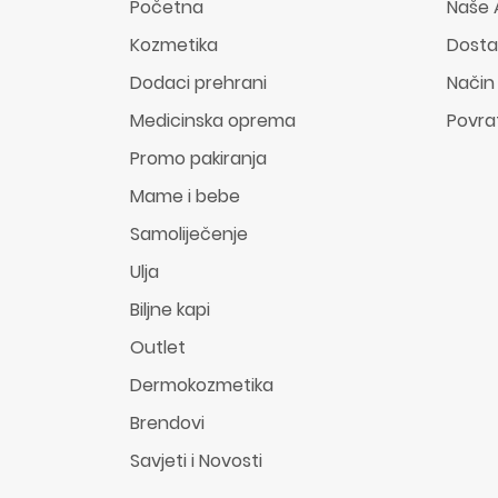
Početna
Naše 
Kozmetika
Dost
Dodaci prehrani
Način
Medicinska oprema
Povra
Promo pakiranja
Mame i bebe
Samoliječenje
Ulja
Biljne kapi
Outlet
Dermokozmetika
Brendovi
Savjeti i Novosti