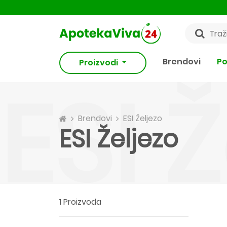
Brendovi
Po
Proizvodi
ESI 
Brendovi
ESI Željezo
ESI Željezo
1 Proizvoda