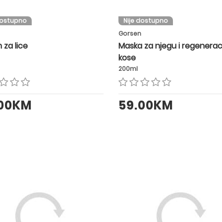
dostupno
Nije dostupno
Gorsen
 za lice
Maska za njegu i regenerac
kose
200ml
.00KM
59.00KM