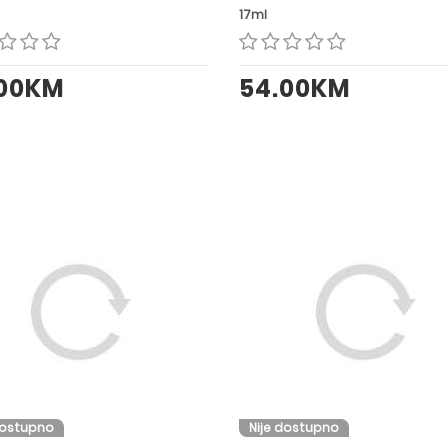
17ml
.00KM
54.00KM
dostupno
Nije dostupno