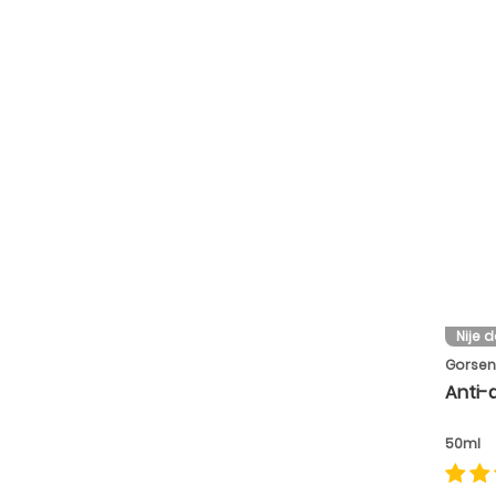
Nije 
Gorsen
Anti-
50ml