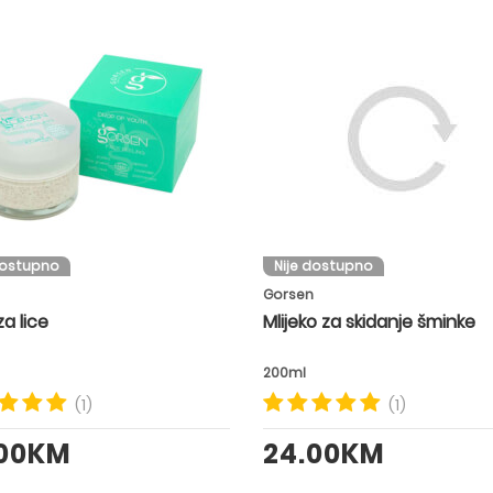
dostupno
Nije dostupno
Gorsen
za lice
Mlijeko za skidanje šminke
200ml
(1)
(1)
.00KM
24.00KM