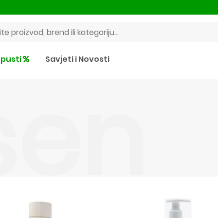
pusti
Savjeti i Novosti
sen