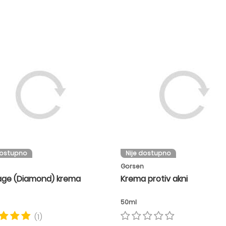
dostupno
Nije dostupno
Gorsen
age (Diamond) krema
Krema protiv akni
50ml
(1)