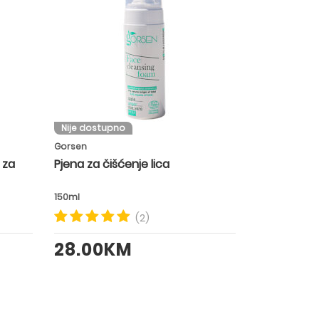
Nije dostupno
Gorsen
 za
Pjena za čišćenje lica
150ml
(2)
28.00KM