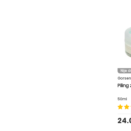
Nije 
Gorsen
Piling 
50ml
24