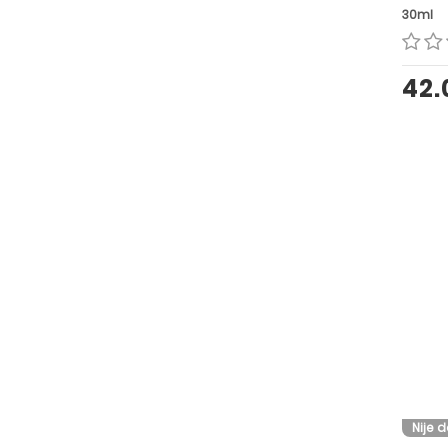
30ml
42
Nije 