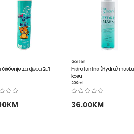
Gorsen
 čišćenje za djecu 2u1
Hidratantna (Hydra) maska
kosu
200ml
.00KM
36.00KM