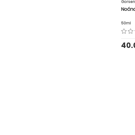
Gorsen
Noćn
50ml
40