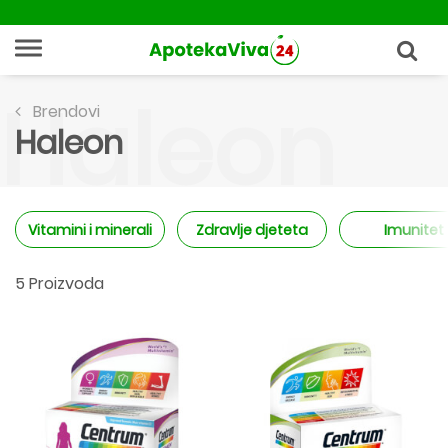
Haleon
Brendovi
Haleon
Vitamini i minerali
Zdravlje djeteta
Imunitet
5 Proizvoda