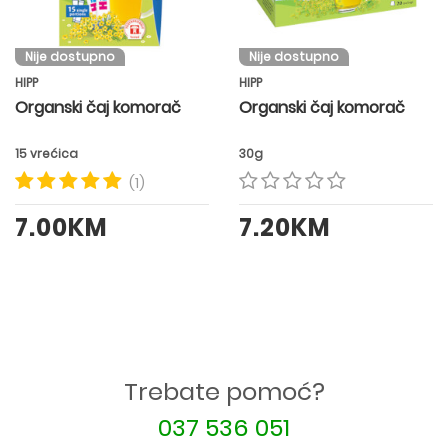
Nije dostupno
Nije dostupno
HIPP
HIPP
Organski čaj komorač
Organski čaj komorač
15 vrećica
30g
(1)
7.00KM
7.20KM
Trebate pomoć?
037 536 051