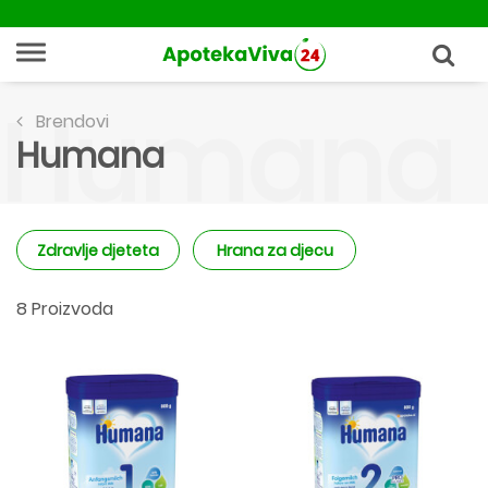
Humana
Brendovi
Humana
Zdravlje djeteta
Hrana za djecu
8 Proizvoda