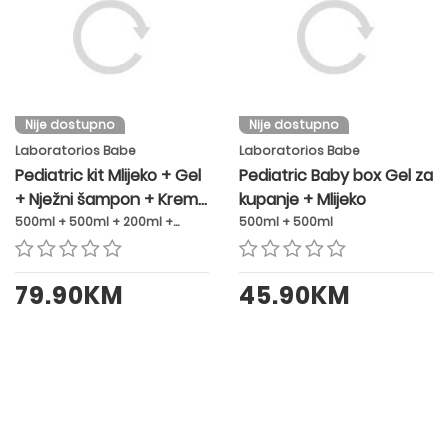
Nije dostupno
Nije dostupno
Laboratorios Babe
Laboratorios Babe
Pediatric kit Mlijeko + Gel
Pediatric Baby box Gel za
+ Nježni šampon + Krema
kupanje + Mlijeko
protiv pelenskog osipa
500ml + 500ml + 200ml +
500ml + 500ml
100ml
79.90KM
45.90KM