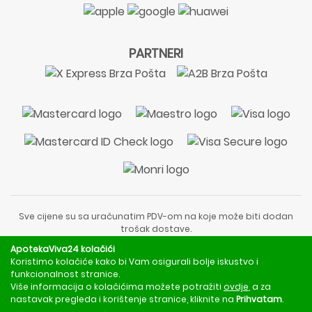
PARTNERI
Sve cijene su sa uračunatim PDV-om na koje može biti dodan
trošak dostave.
Sadržaj stranice je informativnog karaktera i nije zamjena za
ApotekaViva24 kolačići
liječnički pregled ili savjet farmaceuta.
Koristimo kolačiće kako bi Vam osigurali bolje iskustvo i
Za obavijesti o mjerama opreza, rizicima i nuspojavama
funkcionalnost stranice.
obratite se svom liječniku ili farmaceutu.
Više informacija o kolačićima možete potražiti
ovdje
, a za
nastavak pregleda i korištenje stranice, kliknite na
Prihvatam
.
Copyright © 2020 - 2026 | ApotekaViva24 | Sva prava zadržava