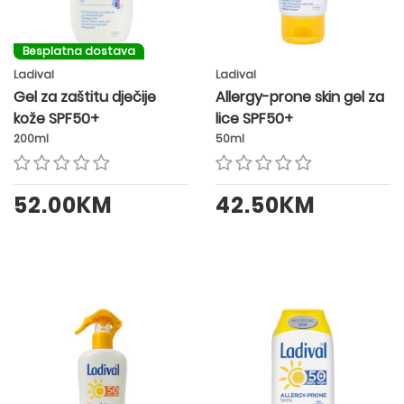
Besplatna dostava
Ladival
Ladival
Gel za zaštitu dječije
Allergy-prone skin gel za
kože SPF50+
lice SPF50+
200ml
50ml
52.00KM
42.50KM