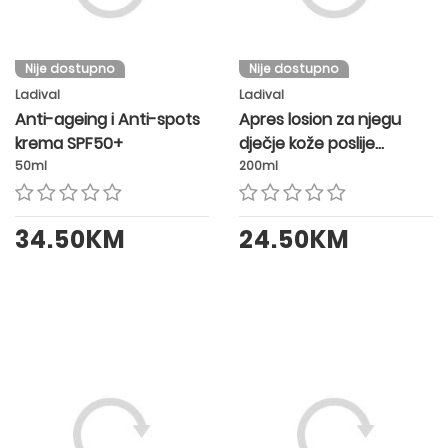
Nije dostupno
Nije dostupno
Ladival
Ladival
Anti-ageing i Anti-spots
Apres losion za njegu
krema SPF50+
dječje kože poslije
sunčanja
50ml
200ml
34.50KM
24.50KM