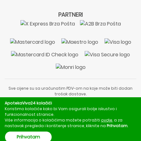
PARTNERI
Sve cijene su sa uračunatim PDV-om na koje može biti dodan
trošak dostave.
Sadržaj stranice je informativnog karaktera i nije zamjena za
ApotekaViva24 kolačići
liječnički pregled ili savjet farmaceuta.
Koristimo kolačiće kako bi Vam osigurali bolje iskustvo i
Za obavijesti o mjerama opreza, rizicima i nuspojavama
funkcionalnost stranice.
obratite se svom liječniku ili farmaceutu.
Više informacija o kolačićima možete potražiti
ovdje
, a za
nastavak pregleda i korištenje stranice, kliknite na
Prihvatam
.
Copyright © 2020 - 2026 | ApotekaViva24 | Sva prava zadržava
Prihvatam