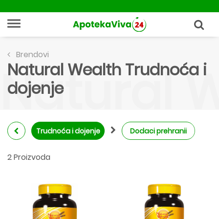
Brendovi
Natural Wealth Trudnoća i
Natural W
dojenje
Trudnoća i dojenje
Dodaci prehranii
2 Proizvoda