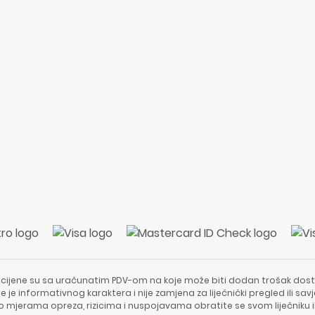
 cijene su sa uračunatim PDV-om na koje može biti dodan trošak dost
e je informativnog karaktera i nije zamjena za liječnički pregled ili sa
 o mjerama opreza, rizicima i nuspojavama obratite se svom liječniku i