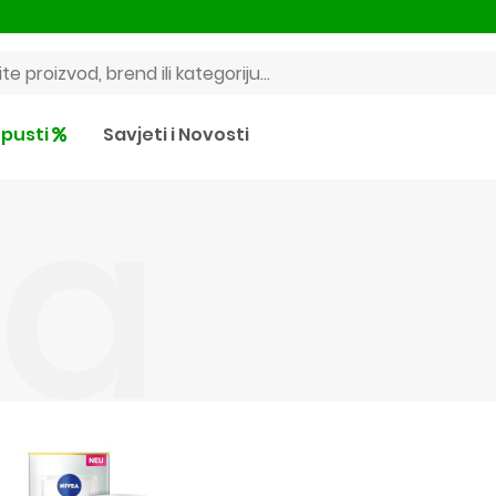
pusti
Savjeti i Novosti
ea