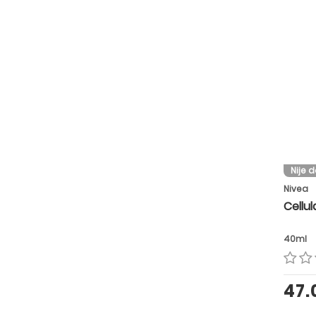
Nije 
Nivea
Cellul
40ml
47