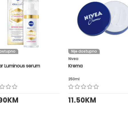
dostupno
Nije dostupno
Nivea
lar Luminous serum
Krema
250ml
.90KM
11.50KM