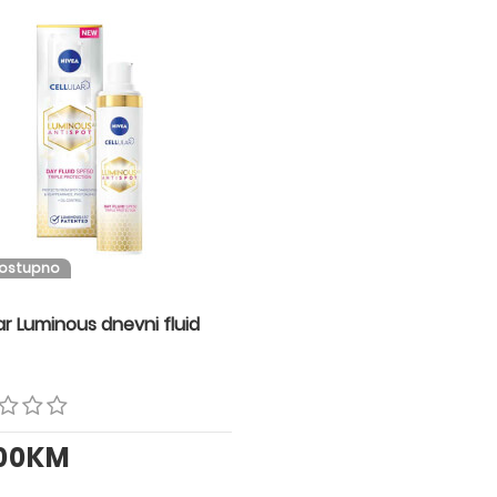
dostupno
ar Luminous dnevni fluid
.00KM