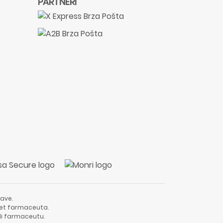
PARTNERI
ave.
vjet farmaceuta.
li farmaceutu.