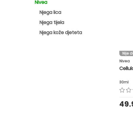
Nivea
Njega lica
Njega tijela
Njega kože djeteta
Nije 
Nivea
Cellu
30ml
49