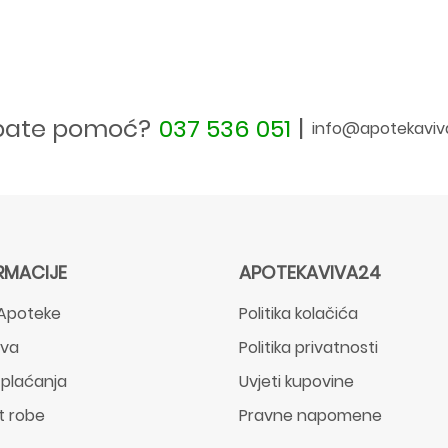
bate pomoć?
037 536 051
|
info@apotekaviv
RMACIJE
APOTEKAVIVA24
Apoteke
Politika kolačića
ava
Politika privatnosti
 plaćanja
Uvjeti kupovine
t robe
Pravne napomene