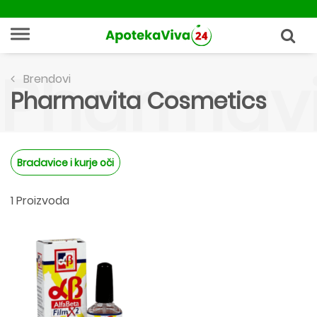
Pharmavi
Brendovi
Pharmavita Cosmetics
Bradavice i kurje oči
1 Proizvoda