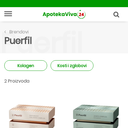
Puerfil
Brendovi
Puerfil
Kolagen
Kosti i zglobovi
2 Proizvoda