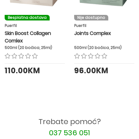
Besplatna dostava
Nije dostupno
Puerfil
Puerfil
Skin Boost Collagen
Joints Complex
Comlex
500ml (20 bočica, 25ml)
500ml (20 bočica, 25ml)
110.00KM
96.00KM
Trebate pomoć?
037 536 051