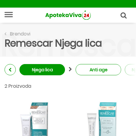
Remescar
Brendovi
Remescar Njega lica
Njega lica
Anti age
Nj
2 Proizvoda