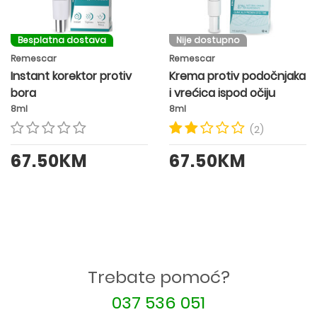
Besplatna dostava
Nije dostupno
Remescar
Remescar
Instant korektor protiv
Krema protiv podočnjaka
bora
i vrećica ispod očiju
8ml
8ml
(2)
67.50KM
67.50KM
Trebate pomoć?
037 536 051