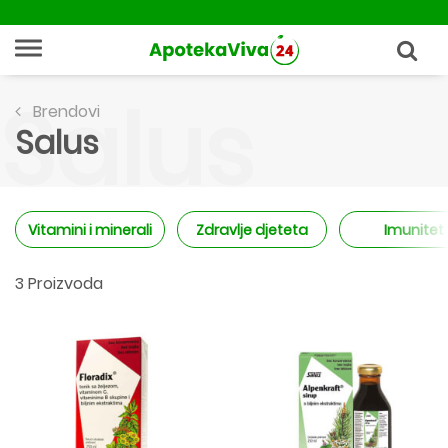
Salus
Brendovi
Salus
Vitamini i minerali
Zdravlje djeteta
Imunitet
3 Proizvoda