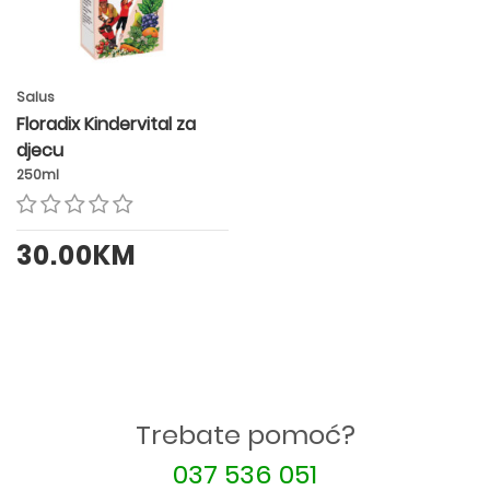
Salus
Floradix Kindervital za
djecu
250ml
30.00KM
Trebate pomoć?
037 536 051