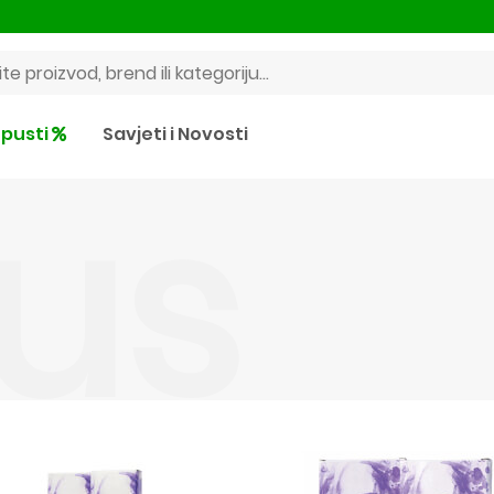
pusti
Savjeti i Novosti
us