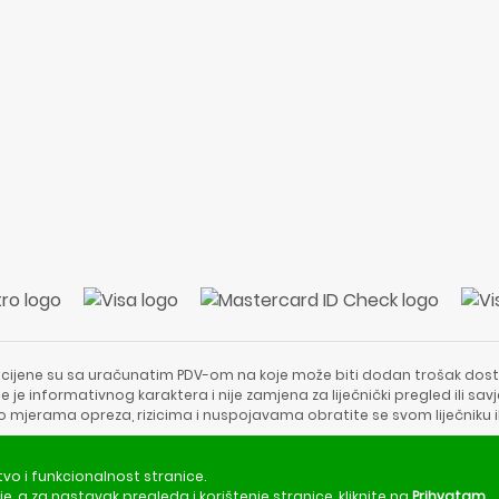
 cijene su sa uračunatim PDV-om na koje može biti dodan trošak dost
e je informativnog karaktera i nije zamjena za liječnički pregled ili sa
 o mjerama opreza, rizicima i nuspojavama obratite se svom liječniku i
Copyright © 2020 - 2026 | ApotekaViva24 | Sva prava zadržava
tvo i funkcionalnost stranice.
je
, a za nastavak pregleda i korištenje stranice, kliknite na
Prihvatam
.