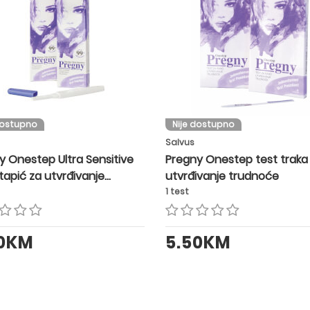
dostupno
Nije dostupno
Salvus
y Onestep Ultra Sensitive
Pregny Onestep test traka
tapić za utvrđivanje
utvrđivanje trudnoće
oće
1 test
50KM
5.50KM