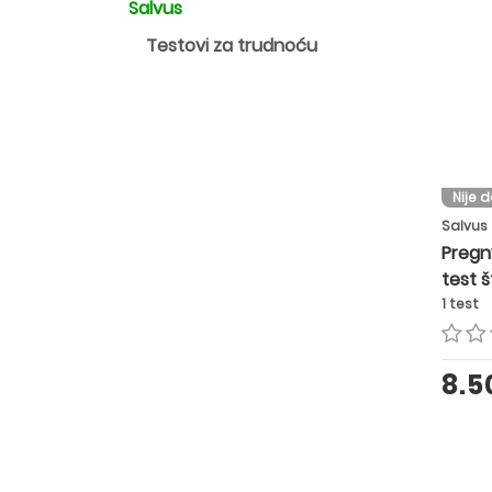
Salvus
Testovi za trudnoću
Nije 
Salvus
Pregn
test š
trudn
1 test
8.