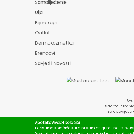
Samoliječenje
Ulja
Biljne kapi
Outlet
Dermokozmetika
Brendovi
Savjeti i Novosti
Sve
Sadržaj stranic
Za obavijesti
ApotekaViva24 kolačići
Koristimo kolačiće kako bi Vam osigurali bolje iskus
Više informacija o kolačićima možete potražiti
ovd