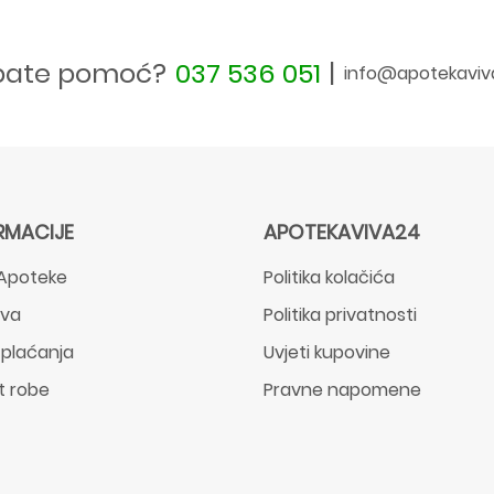
bate pomoć?
037 536 051
|
info@apotekaviv
RMACIJE
APOTEKAVIVA24
Apoteke
Politika kolačića
ava
Politika privatnosti
 plaćanja
Uvjeti kupovine
t robe
Pravne napomene