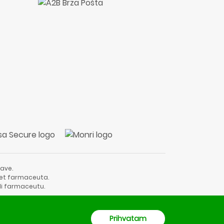
ave.
vjet farmaceuta.
li farmaceutu.
Prihvatam