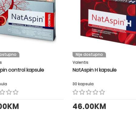
dostupno
Nije dostupno
s
Valentis
pin control kapsule
NatAspin H kapsule
sula
30 kapsula
.00KM
46.00KM