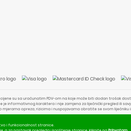
 cijene su sa uračunatim PDV-om na koje može biti dodan trošak dost
e je informativnog karaktera i nije zamjena za liječnički pregled ili sa
 o mjerama opreza, rizicima i nuspojavama obratite se svom liječniku i
Copyright © 2020 - 2026 | ApotekaViva24 | Sva prava zadržava
tvo i funkcionalnost stranice.
je
, a za nastavak pregleda i korištenje stranice, kliknite na
Prihvatam
.