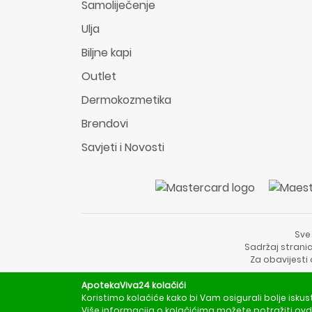
Samoliječenje
Ulja
Biljne kapi
Outlet
Dermokozmetika
Brendovi
Savjeti i Novosti
Sve
Sadržaj stranic
Za obavijesti
ApotekaViva24 kolačići
Koristimo kolačiće kako bi Vam osigurali bolje iskus
Više informacija o kolačićima možete potražiti
ovd