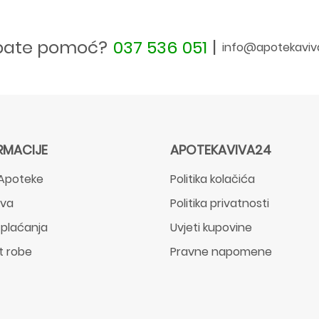
bate pomoć?
037 536 051
|
info@apotekaviv
RMACIJE
APOTEKAVIVA24
Apoteke
Politika kolačića
ava
Politika privatnosti
 plaćanja
Uvjeti kupovine
t robe
Pravne napomene