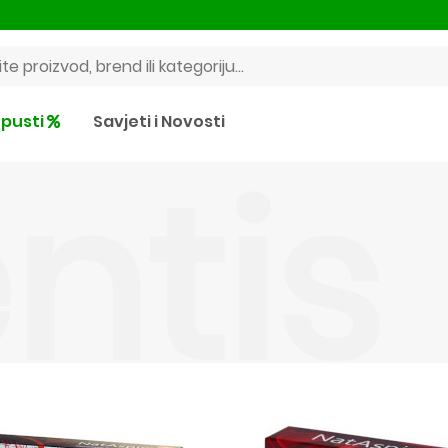
pusti
Savjeti i Novosti
ntis