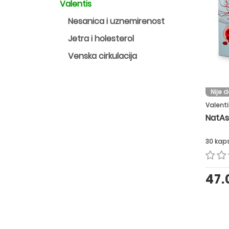
Valentis
Nesanica i uznemirenost
Jetra i holesterol
Venska cirkulacija
Nije 
Valenti
NatAs
30 kap
47