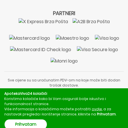
PARTNERI
Sve cijene su sa uračunatim PDV-om na koje može biti dodan
trošak dostave.
Sadržaj stranice je informativnog karaktera i nije zamjena za
ApotekaViva24 kolačići
liječnički pregled ili savjet farmaceuta.
Koristimo kolačiće kako bi Vam osigurali bolje iskustvo i
Za obavijesti o mjerama opreza, rizicima i nuspojavama
funkcionalnost stranice.
obratite se svom liječniku ili farmaceutu.
Više informacija o kolačićima možete potražiti
ovdje
, a za
nastavak pregleda i korištenje stranice, kliknite na
Prihvatam
.
Copyright © 2020 - 2026 | ApotekaViva24 | Sva prava zadržava
Prihvatam