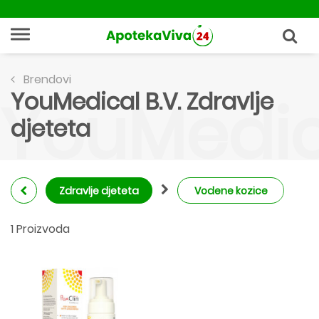
Brendovi
YouMedical B.V. Zdravlje
YouMedica
djeteta
Zdravlje djeteta
Vodene kozice
1 Proizvoda