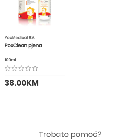
YouMedical B.V.
PoxClean pjena
100ml
38.00KM
Trebate pomoć?