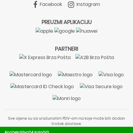
Facebook
Instagram
PREUZMI APLIKACIJU
PARTNERI
Sve cijene su sa uračunatim PDV-om na koje može biti dodan
trošak dostave.
Sadržaj stranice je informativnog karaktera i nije zamjena za
ApotekaViva24 kolačići