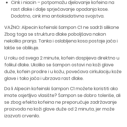
Cink i niacin – potpomažu djelovanje kofeina na
rast dlake i dalje sprječavanje opadanja kose.
Dodatno, cink ima antioksidativna svojstva.
VAŽNO: Alpecin kofeinski šampon C1 ne sadrži silikone
Zbog toga se struktura dlake poboljšava nakon
nekoliko pranja. Tanka i oslabljena kosa postaje jača i
lakše se oblikuje.
U roku od svega 2 minute, kofein dospijeva direktno u
folikul dlake. Ukoliko se šampon ostavi na koži glave
duže, kofein prodire i u kožu, povećava cirkulaciju kože
glave i tako jača i ubrzava rast dlake.
Da li Alpecin kofeinski šampon C1 možete koristiti ako
imate osjetljivo vlasište? Šampon se dobro toleriše, ali
se zbog efekta kofeina ne preporučuje zadržavanje
proizvoda na koži glave duže od 2 minuta, jer može
izazvati crvenilo.