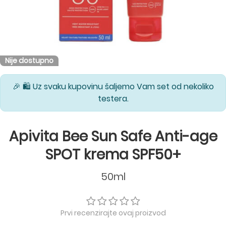
Nije dostupno
🎉 🛍️ Uz svaku kupovinu šaljemo Vam set od nekoliko
testera.
Apivita Bee Sun Safe Anti-age
SPOT krema SPF50+
50ml
Prvi recenzirajte ovaj proizvod