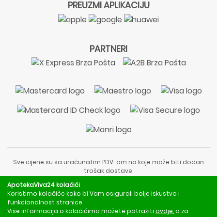
PREUZMI APLIKACIJU
PARTNERI
Sve cijene su sa uračunatim PDV-om na koje može biti dodan
trošak dostave.
Sadržaj stranice je informativnog karaktera i nije zamjena za
ApotekaViva24 kolačići
liječnički pregled ili savjet farmaceuta.
Koristimo kolačiće kako bi Vam osigurali bolje iskustvo i
Za obavijesti o mjerama opreza, rizicima i nuspojavama
funkcionalnost stranice.
obratite se svom liječniku ili farmaceutu.
Više informacija o kolačićima možete potražiti
ovdje
, a za