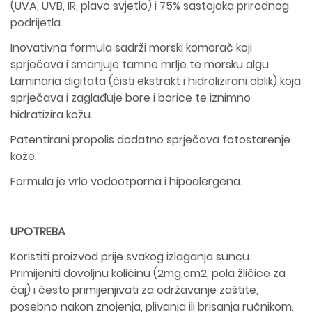
(UVA, UVB, IR, plavo svjetlo) i 75% sastojaka prirodnog
podrijetla.
Inovativna formula sadrži morski komorač koji
sprječava i smanjuje tamne mrlje te morsku algu
Laminaria digitata (čisti ekstrakt i hidrolizirani oblik) koja
sprječava i zaglađuje bore i borice te iznimno
hidratizira kožu.
Patentirani propolis dodatno sprječava fotostarenje
kože.
Formula je vrlo vodootporna i hipoalergena.
UPOTREBA
Koristiti proizvod prije svakog izlaganja suncu.
Primijeniti dovoljnu količinu (2mg,cm2, pola žličice za
čaj) i često primijenjivati za održavanje zaštite,
posebno nakon znojenja, plivanja ili brisanja ručnikom.