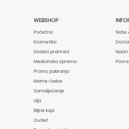
WEBSHOP
INFO
Početna
Naše 
Kozmetika
Dost
Dodaci prehrani
Način
Medicinska oprema
Povra
Promo pakiranja
Mame i bebe
Samoliječenje
Ulja
Biljne kapi
Outlet