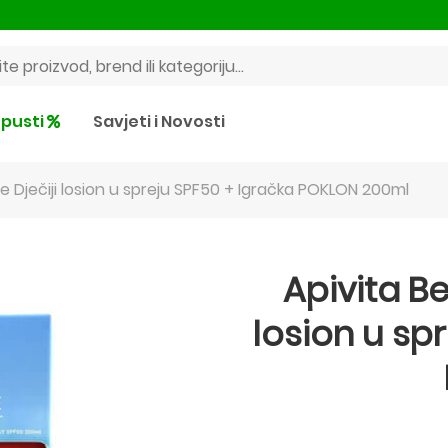
pusti
Savjeti i Novosti
e Dječiji losion u spreju SPF50 + Igračka POKLON 200ml
Apivita Be
losion u sp