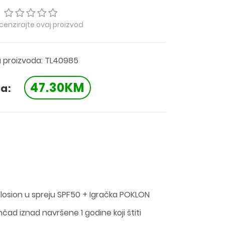
ecenzirajte ovaj proizvod
a proizvoda: TL40985
47.30KM
a:
i losion u spreju SPF50 + Igračka POKLON
nčad iznad navršene 1 godine koji štiti