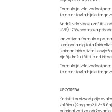
Formula je vrlo vodootporna
te ne ostavlja bijele tragove
Sadrži vrlo visoku zaštitu 
UVB) i 73% sastojaka prirodn
Inovativna formula s pate
Laminaria digitata (hidrolizi
iznimno hidratizira i osvjež
dječju kožu i štiti je od iritaci
Formula je vrlo vodootporna
te ne ostavlja bijele tragove
UPOTREBA
Koristiti proizvod prije svak
količinu (2mg,cm2 ili 3-5 čajn
primjenjivati za održavanje 