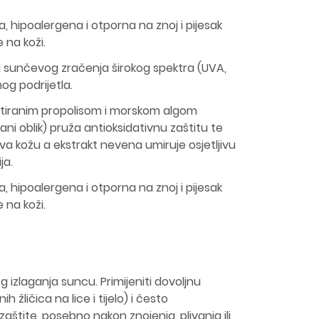
, hipoalergena i otporna na znoj i pijesak
 na koži.
od sunčevog zračenja širokog spektra (UVA,
og podrijetla.
ntiranim propolisom i morskom algom
rani oblik) pruža antioksidativnu zaštitu te
ava kožu a ekstrakt nevena umiruje osjetljivu
ja.
, hipoalergena i otporna na znoj i pijesak
 na koži.
og izlaganja suncu. Primijeniti dovoljnu
ih žličica na lice i tijelo) i često
zaštite, posebno nakon znojenja, plivanja ili