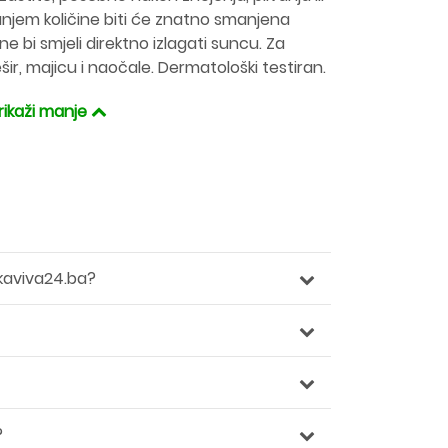
anjem količine biti će znatno smanjena
ne bi smjeli direktno izlagati suncu. Za
šir, majicu i naočale. Dermatološki testiran.
rikaži manje
kaviva24.ba?
?