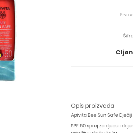
Prvi r
Šifr
Cijen
Opis proizvoda
Apivita Bee Sun Safe Dječij
SPF 50 sprej za djecu i doje
osjetljivu dječju kožu.