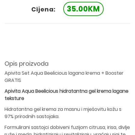
35.00KM
Cijena:
Opis proizvoda
Apivita Set Aqua Beelicious lagana krema + Booster
GRATIS
Apivita Aqua Beelicious hidratantna gel krema lagane
teksture
Hidratantna gel krema za masnu i mješovitu kožu s
97% prirodnih sastojaka.
Formulirani sastojci dobiveni fuzijom citrusa, irisa, divlje
ruže i meda, hidratiziraju i revitaliziraju, vraćaju sjaj te