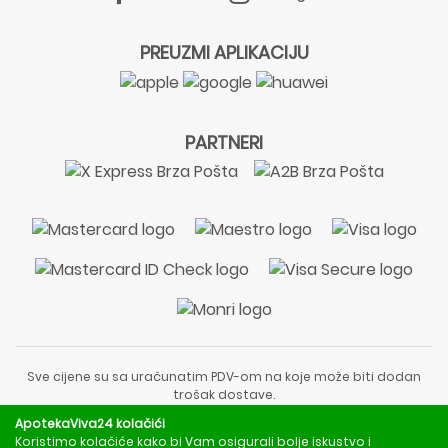
PREUZMI APLIKACIJU
PARTNERI
Sve cijene su sa uračunatim PDV-om na koje može biti dodan
trošak dostave.
Sadržaj stranice je informativnog karaktera i nije zamjena za
ApotekaViva24 kolačići
liječnički pregled ili savjet farmaceuta.
Koristimo kolačiće kako bi Vam osigurali bolje iskustvo i