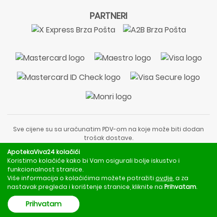
PARTNERI
Sve cijene su sa uračunatim PDV-om na koje može biti dodan
trošak dostave.
Sadržaj stranice je informativnog karaktera i nije zamjena za
ApotekaViva24 kolačići
liječnički pregled ili savjet farmaceuta.
Koristimo kolačiće kako bi Vam osigurali bolje iskustvo i
Za obavijesti o mjerama opreza, rizicima i nuspojavama
funkcionalnost stranice.
obratite se svom liječniku ili farmaceutu.
Više informacija o kolačićima možete potražiti
ovdje
, a za
nastavak pregleda i korištenje stranice, kliknite na
Prihvatam
.
Copyright © 2020 - 2026 | ApotekaViva24 | Sva prava zadržava
Prihvatam