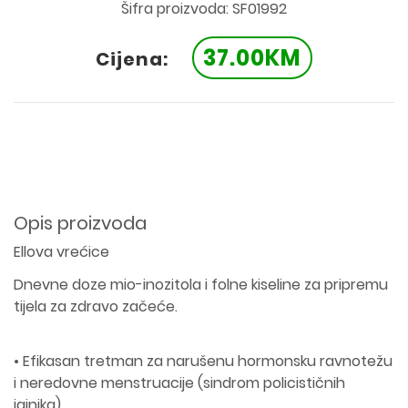
Šifra proizvoda: SF01992
37.00KM
Cijena:
Opis proizvoda
Ellova vrećice
Dnevne doze mio-inozitola i folne kiseline za pripremu
tijela za zdravo začeće.
• Efikasan tretman za narušenu hormonsku ravnotežu
i neredovne menstruacije (sindrom policističnih
jajnika),