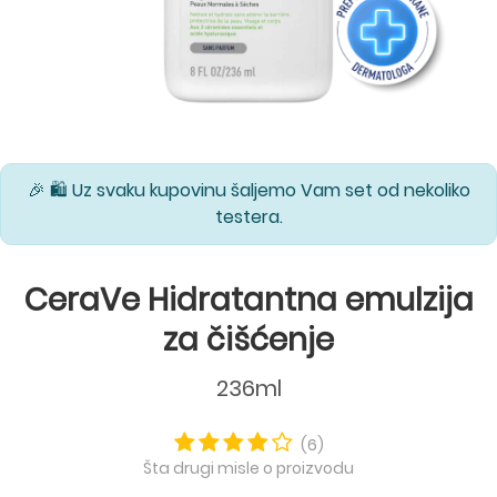
🎉 🛍️ Uz svaku kupovinu šaljemo Vam set od nekoliko
testera.
CeraVe Hidratantna emulzija
za čišćenje
236ml
(6)
Šta drugi misle o proizvodu