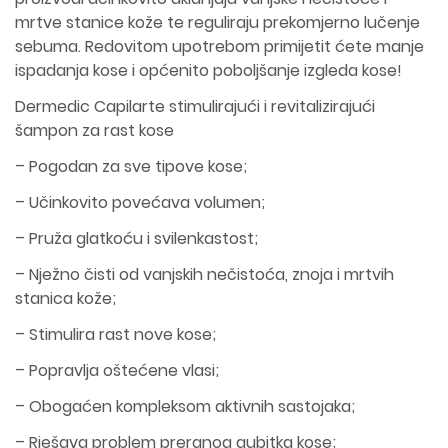
mrtve stanice kože te reguliraju prekomjerno lučenje
sebuma. Redovitom upotrebom primijetit ćete manje
ispadanja kose i općenito poboljšanje izgleda kose!
Dermedic Capilarte stimulirajući i revitalizirajući
šampon za rast kose
– Pogodan za sve tipove kose;
– Učinkovito povećava volumen;
– Pruža glatkoću i svilenkastost;
– Nježno čisti od vanjskih nečistoća, znoja i mrtvih
stanica kože;
– Stimulira rast nove kose;
– Popravlja oštećene vlasi;
– Obogaćen kompleksom aktivnih sastojaka;
– Rješava problem preranog gubitka kose;