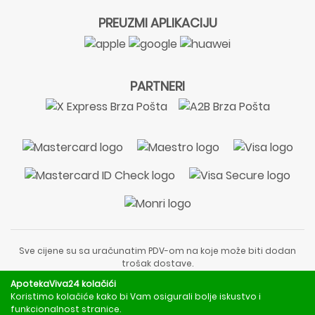
PREUZMI APLIKACIJU
PARTNERI
Sve cijene su sa uračunatim PDV-om na koje može biti dodan
trošak dostave.
Sadržaj stranice je informativnog karaktera i nije zamjena za
ApotekaViva24 kolačići
liječnički pregled ili savjet farmaceuta.
Koristimo kolačiće kako bi Vam osigurali bolje iskustvo i
Za obavijesti o mjerama opreza, rizicima i nuspojavama
funkcionalnost stranice.
obratite se svom liječniku ili farmaceutu.