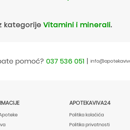
z kategorije
Vitamini i minerali
.
bate pomoć?
037 536 051
|
info@apotekaviv
RMACIJE
APOTEKAVIVA24
Apoteke
Politika kolačića
ava
Politika privatnosti