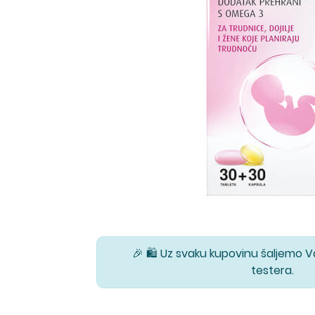
🎉 🛍️ Uz svaku kupovinu šaljemo 
testera.