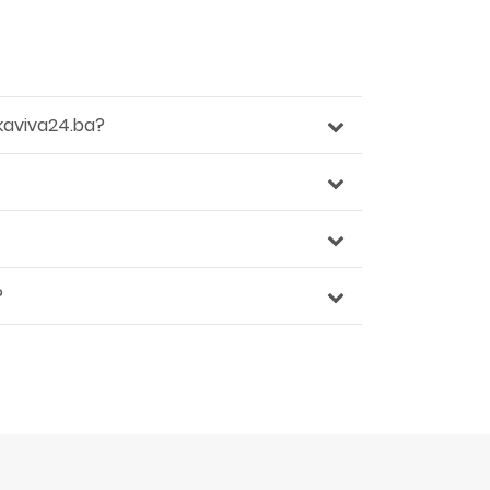
kaviva24.ba?
?