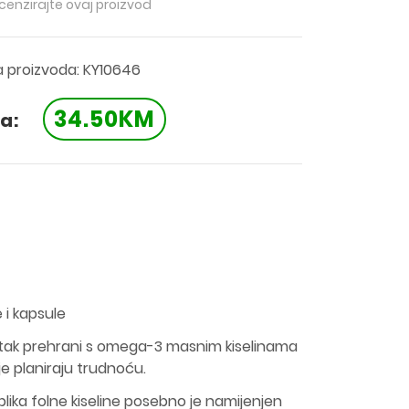
ecenzirajte ovaj proizvod
a proizvoda: KY10646
34.50KM
a:
 i kapsule
tak prehrani s omega-3 masnim kiselinama
oje planiraju trudnoću.
blika folne kiseline posebno je namijenjen