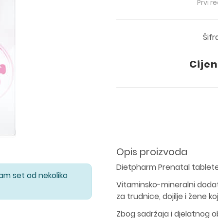
Prvi r
Šifr
Cijen
Opis proizvoda
Dietpharm Prenatal tablete
Vam set od nekoliko
Vitaminsko-mineralni doda
za trudnice, dojilje i žene k
Zbog sadržaja i djelatnog o