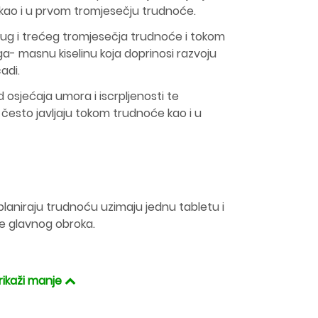
kao i u prvom tromjesečju trudnoće.
ug i trećeg tromjesečja trudnoće i tokom
a- masnu kiselinu koja doprinosi razvoju
čadi.
osjećaja umora i iscrpljenosti te
e često javljaju tokom trudnoće kao i u
e planiraju trudnoću uzimaju jednu tabletu i
je glavnog obroka.
rikaži manje