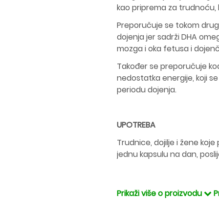
kao priprema za trudnoću, 
Preporučuje se tokom drug
dojenja jer sadrži DHA omeg
mozga i oka fetusa i dojen
Također se preporučuje kod 
nedostatka energije, koji s
periodu dojenja.
UPOTREBA
Trudnice, dojilje i žene koj
jednu kapsulu na dan, posli
Prikaži više o proizvodu
P