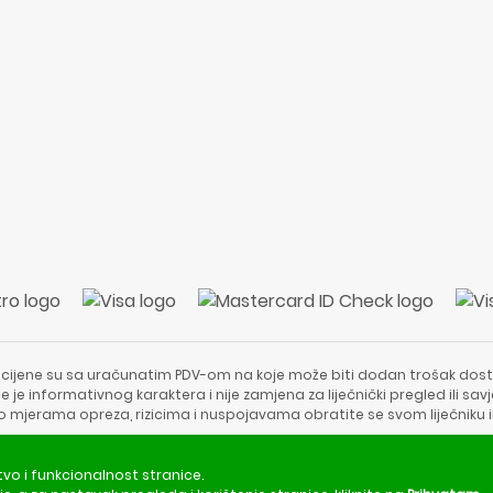
 cijene su sa uračunatim PDV-om na koje može biti dodan trošak dost
e je informativnog karaktera i nije zamjena za liječnički pregled ili sa
 o mjerama opreza, rizicima i nuspojavama obratite se svom liječniku i
Copyright © 2020 - 2026 | ApotekaViva24 | Sva prava zadržava
tvo i funkcionalnost stranice.