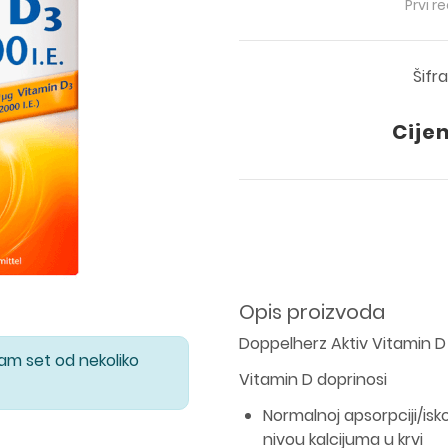
Prvi r
Šifr
Cije
Opis proizvoda
Doppelherz Aktiv Vitamin D
Vam set od nekoliko
Vitamin D doprinosi
Normalnoj apsorpciji/isk
nivou kalcijuma u krvi