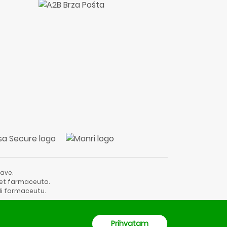
ave.
vjet farmaceuta.
li farmaceutu.
Prihvatam