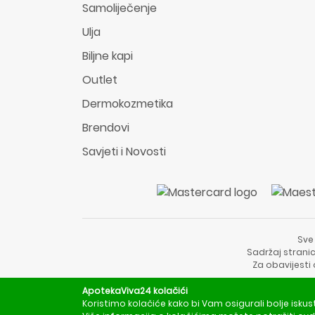
Samoliječenje
Ulja
Biljne kapi
Outlet
Dermokozmetika
Brendovi
Savjeti i Novosti
Sve
Sadržaj stranic
Za obavijesti
ApotekaViva24 kolačići
Koristimo kolačiće kako bi Vam osigurali bolje iskus