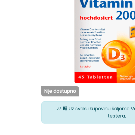
Nije dostupno
🎉 🛍️ Uz svaku kupovinu šaljemo 
testera.