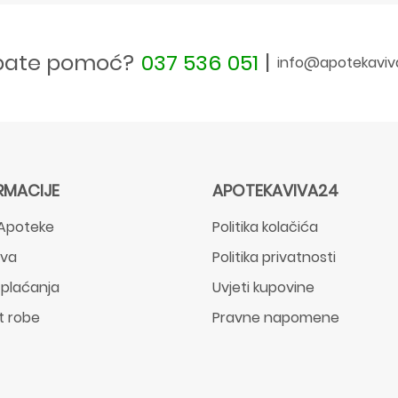
bate pomoć?
037 536 051
|
info@apotekaviv
RMACIJE
APOTEKAVIVA24
Apoteke
Politika kolačića
ava
Politika privatnosti
 plaćanja
Uvjeti kupovine
t robe
Pravne napomene