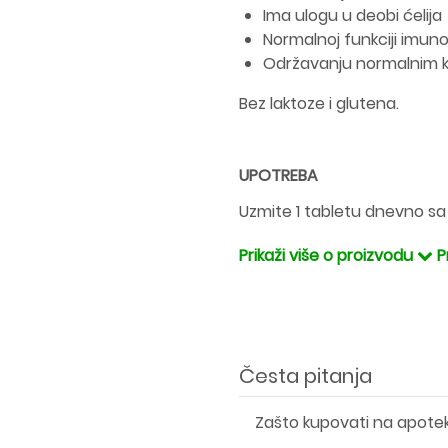
Ima ulogu u deobi ćelija
Normalnoj funkciji imun
Održavanju normalnim kos
Bez laktoze i glutena.
UPOTREBA
Uzmite 1 tabletu dnevno sa
Prikaži više o proizvodu
P
Česta pitanja
Zašto kupovati na apote