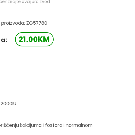
ecenzirajte ovaj proizvod
a proizvoda: ZG57780
21.00KM
na:
 2000IU
orišćenju kalcijuma i fosfora i normalnom