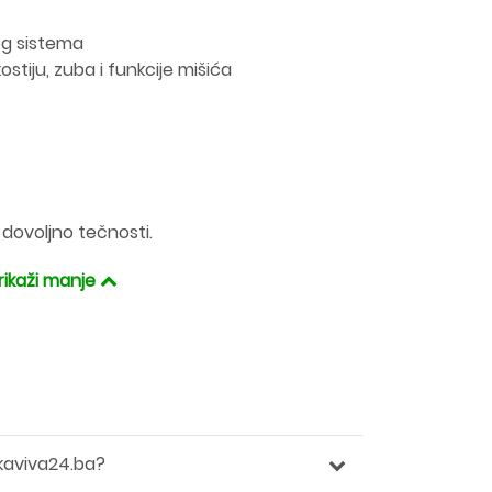
og sistema
tiju, zuba i funkcije mišića
 dovoljno tečnosti.
rikaži manje
kaviva24.ba?