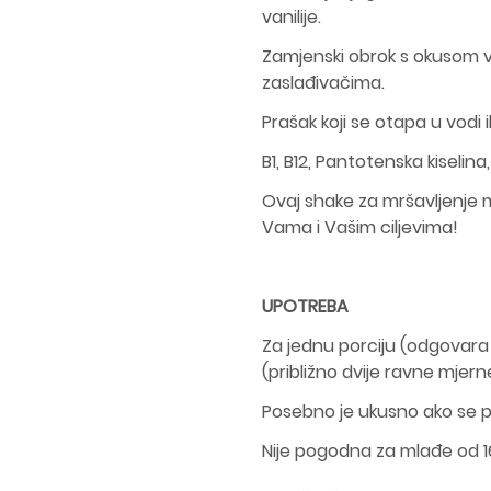
vanilije.
Zamjenski obrok s okusom van
zaslađivačima.
Prašak koji se otapa u vodi 
B1, B12, Pantotenska kiselin
Ovaj shake za mršavljenje mo
Vama i Vašim ciljevima!
UPOTREBA
Za jednu porciju (odgovara
(približno dvije ravne mjer
Posebno je ukusno ako se pr
Nije pogodna za mlađe od 1