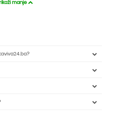
rikaži manje
kaviva24.ba?
?