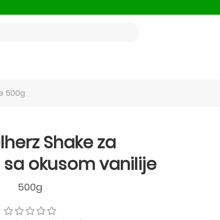
je 500g
herz Shake za
 sa okusom vanilije
500g