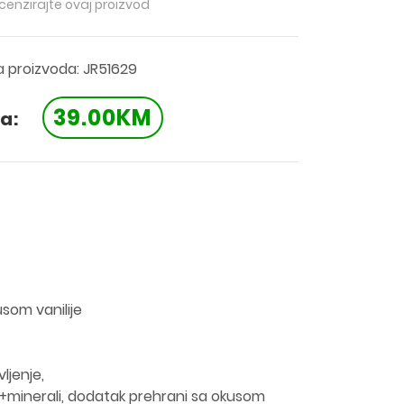
ecenzirajte ovaj proizvod
ra proizvoda: JR51629
39.00KM
a:
som vanilije
ljenje,
i+minerali, dodatak prehrani sa okusom