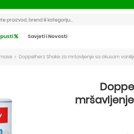
pusti
Savjeti i Novosti
e mase
Doppelherz Shake za mršavljenje sa okusom vanili
Doppel
mršavljenje