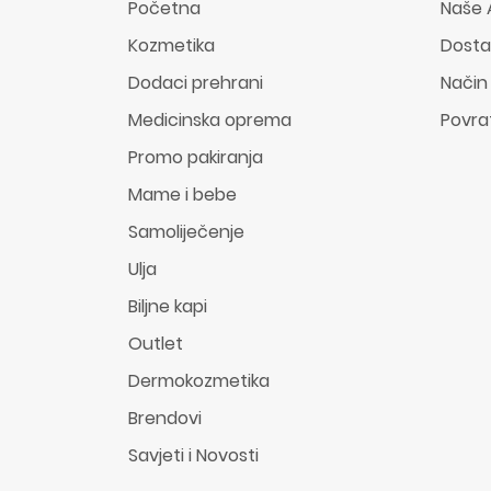
Početna
Naše 
Kozmetika
Dost
Dodaci prehrani
Način
Medicinska oprema
Povra
Promo pakiranja
Mame i bebe
Samoliječenje
Ulja
Biljne kapi
Outlet
Dermokozmetika
Brendovi
Savjeti i Novosti