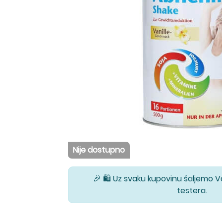
Nije dostupno
🎉 🛍️ Uz svaku kupovinu šaljemo 
testera.