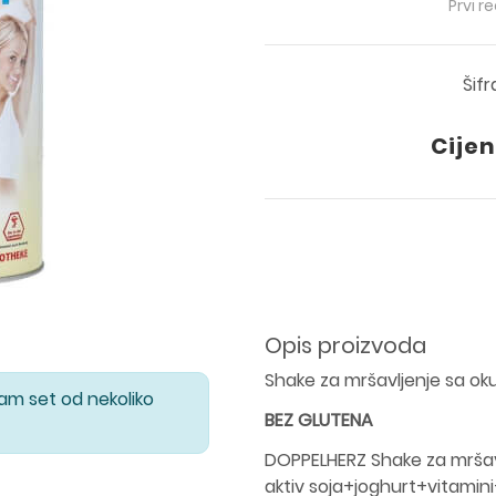
Prvi r
Šif
Cijen
Opis proizvoda
Shake za mršavljenje sa oku
Vam set od nekoliko
BEZ GLUTENA
DOPPELHERZ Shake za mršav
aktiv soja+joghurt+vitamin