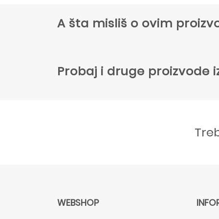
A šta misliš o ovim proi
Probaj i druge proizvode i
Tre
WEBSHOP
INFO