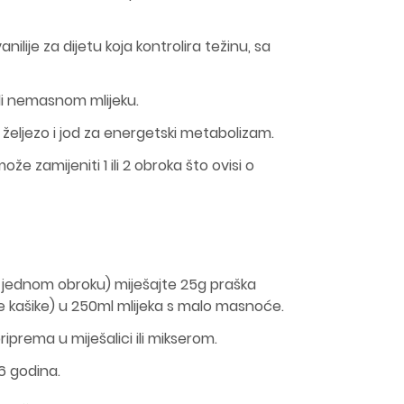
ilije za dijetu koja kontrolira težinu, sa
ili nemasnom mlijeku.
a, željezo i jod za energetski metabolizam.
že zamijeniti 1 ili 2 obroka što ovisi o
 jednom obroku) miješajte 25g praška
ne kašike) u 250ml mlijeka s malo masnoće.
iprema u miješalici ili mikserom.
6 godina.