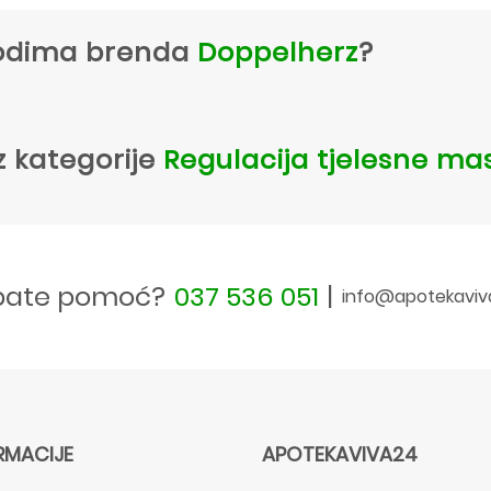
zvodima brenda
Doppelherz
?
z kategorije
Regulacija tjelesne ma
bate pomoć?
037 536 051
|
info@apotekaviv
RMACIJE
APOTEKAVIVA24