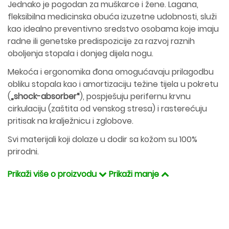
Jednako je pogodan za muškarce i žene. Lagana,
fleksibilna medicinska obuća izuzetne udobnosti, služi
kao idealno preventivno sredstvo osobama koje imaju
radne ili genetske predispozicije za razvoj raznih
oboljenja stopala i donjeg dijela nogu.
Mekoća i ergonomika đona omogućavaju prilagodbu
obliku stopala kao i amortizaciju težine tijela u pokretu
(
„shock-absorber“
), pospješuju perifernu krvnu
cirkulaciju (zaštita od venskog stresa) i rasterećuju
pritisak na kralježnicu i zglobove.
Svi materijali koji dolaze u dodir sa kožom su 100%
prirodni.
Prikaži više o proizvodu
Prikaži manje