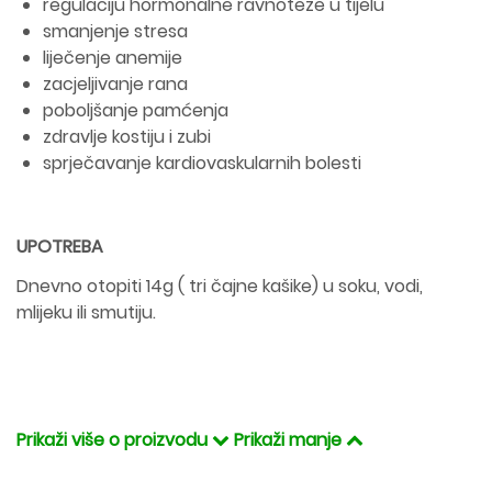
regulaciju hormonalne ravnoteže u tijelu
smanjenje stresa
liječenje anemije
zacjeljivanje rana
poboljšanje pamćenja
zdravlje kostiju i zubi
sprječavanje kardiovaskularnih bolesti
UPOTREBA
Dnevno otopiti 14g ( tri čajne kašike) u soku, vodi,
mlijeku ili smutiju.
Prikaži više o proizvodu
Prikaži manje