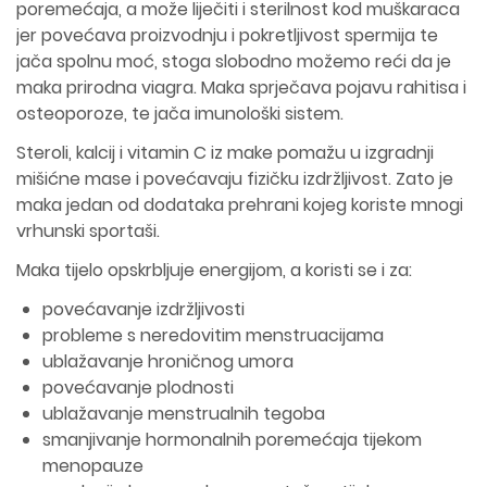
poremećaja, a može liječiti i sterilnost kod muškaraca
jer povećava proizvodnju i pokretljivost spermija te
jača spolnu moć, stoga slobodno možemo reći da je
maka prirodna viagra. Maka sprječava pojavu rahitisa i
osteoporoze, te jača imunološki sistem.
Steroli, kalcij i vitamin C iz make pomažu u izgradnji
mišićne mase i povećavaju fizičku izdržljivost. Zato je
maka jedan od dodataka prehrani kojeg koriste mnogi
vrhunski sportaši.
Maka tijelo opskrbljuje energijom, a koristi se i za:
povećavanje izdržljivosti
probleme s neredovitim menstruacijama
ublažavanje hroničnog umora
povećavanje plodnosti
ublažavanje menstrualnih tegoba
smanjivanje hormonalnih poremećaja tijekom
menopauze